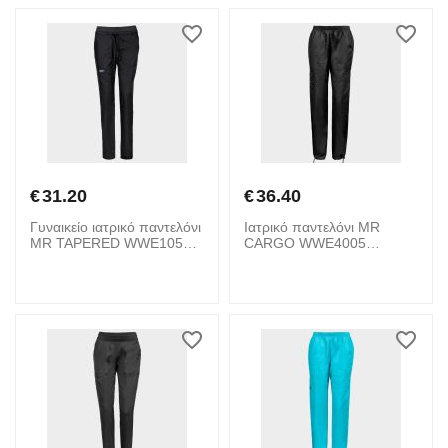
€
31.20
€
36.40
Γυναικείο ιατρικό παντελόνι
Ιατρικό παντελόνι MR
MR TAPERED WWE105
CARGO WWE4005
CHEROKEE 08001858
CHEROKEE 08001905
Black
Black