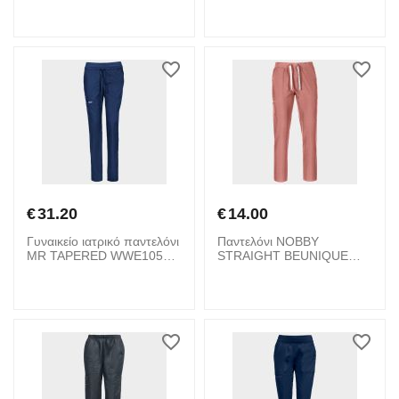
Bordeaux
€
31.20
€
14.00
Γυναικείο ιατρικό παντελόνι
Παντελόνι NOBBY
MR TAPERED WWE105
STRAIGHT BEUNIQUE
CHEROKEE 08001897
08001736 Mauve
Navy