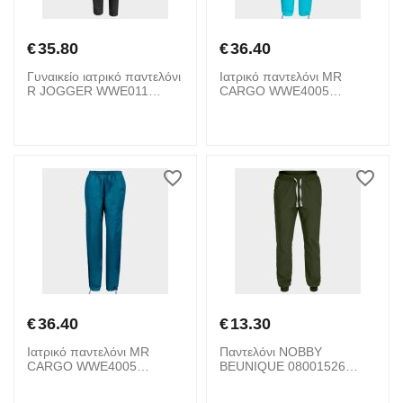
€
35.80
€
36.40
Γυναικείο ιατρικό παντελόνι
Ιατρικό παντελόνι MR
R JOGGER WWE011
CARGO WWE4005
CHEROKEE 08001892
CHEROKEE 08001912
Grey
Turquoise
€
36.40
€
13.30
Ιατρικό παντελόνι MR
Παντελόνι NOBBY
CARGO WWE4005
BEUNIQUE 08001526
CHEROKEE 08001906
Green
Petrol