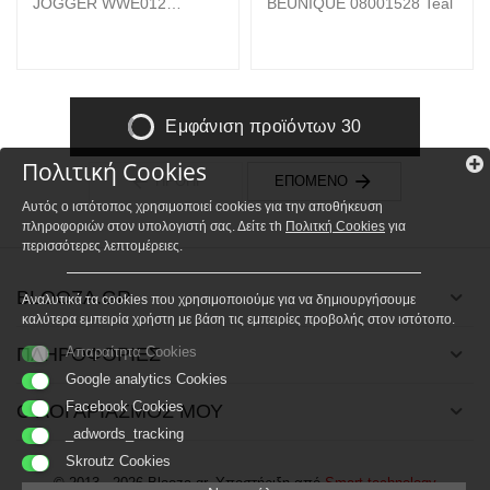
JOGGER WWE012
BEUNIQUE 08001528 Teal
CHEROKEE 08001893
Black
Εμφάνιση προϊόντων 30
Πολιτική Cookies
ΠΡΟΗΓ
ΕΠΌΜΕΝΟ
Αυτός ο ιστότοπος χρησιμοποιεί cookies για την αποθήκευση
πληροφοριών στον υπολογιστή σας. Δείτε τh
Πολιτκή Cookies
για
περισσότερες λεπτομέρειες.
BLOOZA.GR
Αναλυτικά τα cookies που χρησιμοποιούμε για να δημιουργήσουμε
καλύτερα εμπειρία χρήστη με βάση τις εμπειρίες προβολής στον ιστότοπο.
ΠΛΗΡΟΦΟΡΙΕΣ
Απαραίτητα Cookies
Google analytics Cookies
Facebook Cookies
Ο ΛΟΓΑΡΙΑΣΜΟΣ ΜΟΥ
_adwords_tracking
Skroutz Cookies
© 2013 - 2026 Blooza.gr. Υποστήριξη από
Smart technology