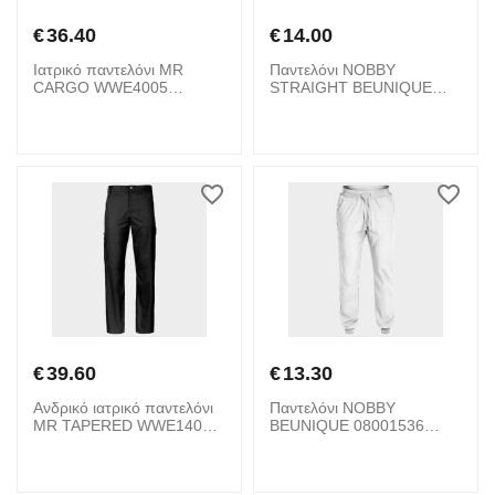
€
36.40
€
14.00
Ιατρικό παντελόνι MR
Παντελόνι NOBBY
CARGO WWE4005
STRAIGHT BEUNIQUE
CHEROKEE 08001908
08001735 Navy
Blue
€
39.60
€
13.30
Ανδρικό ιατρικό παντελόνι
Παντελόνι NOBBY
MR TAPERED WWE140
BEUNIQUE 08001536
CHEROKEE 08001901
White
Black