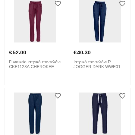
€
52.00
€
40.30
Γυναικείο ιατρικό παντελόνι
Ιατρικό παντελόνι R
CKE1123A CHEROKEE
JOGGER DARK WWE012
08001864 Bordeaux
CHEROKEE 08001894
Blue