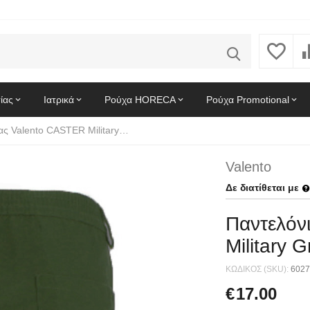
ίας
Ιατρικά
Ρούχα HORECA
Ρούχα Promotional
Παντελόνι Εργασίας Valento CASTER Military Green
Valento
Δε διατίθεται με
Παντελόν
Military 
ΚΩΔΙΚΟΣ (SKU):
6027
€
17.00