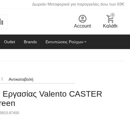
Δωρεάν Μεταφορικά για παραγγελίες άνω των 69€
0
Account
Καλάθι
Outlet
Brands
Εκτυπώσεις Ρούχων
:
Αντικαταβολή
ι Εργασίας Valento CASTER
Green
0815.87400