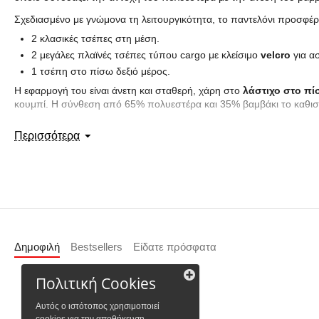
Σχεδιασμένο με γνώμονα τη λειτουργικότητα, το παντελόνι προσφέ
2 κλασικές τσέπες στη μέση.
2 μεγάλες πλαϊνές τσέπες τύπου cargo με κλείσιμο
velcro
για α
1 τσέπη στο πίσω δεξιό μέρος.
Η εφαρμογή του είναι άνετη και σταθερή, χάρη στο
λάστιχο στο πί
κουμπί. Η σύνθεση από 65% πολυεστέρα και 35% βαμβάκι το καθιστ
Τεχνικά Χαρακτηριστικά:
Περισσότερα
Υλικό:
Twill (65% Πολυεστέρας - 35% Βαμβάκι).
Βάρος υφάσματος:
210 gr/m².
Εφαρμογή:
Κανονική (Regular fit) με ελαστική μέση.
Χρώμα:
Bottle Green (Πράσινο του μπουκαλιού).
Δημοφιλή
Bestsellers
Είδατε πρόσφατα
Πολιτική Cookies
Αυτός ο ιστότοπος χρησιμοποιεί