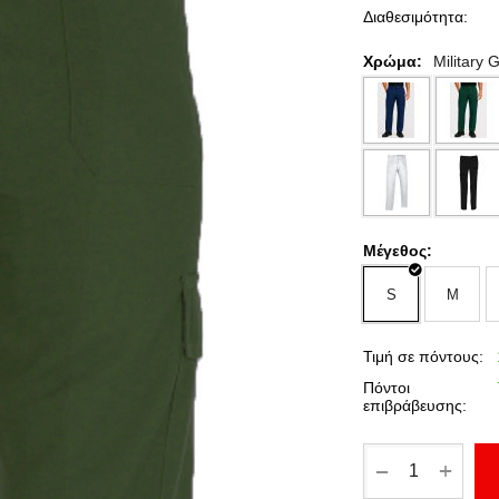
Διαθεσιμότητα:
Χρώμα:
Military 
Μέγεθος:
S
M
Τιμή σε πόντους:
Πόντοι
επιβράβευσης:
+
−