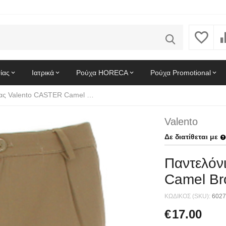
ίας
Ιατρικά
Ρούχα HORECA
Ρούχα Promotional
Παντελόνι Εργασίας Valento CASTER Camel Brown
Valento
Δε διατίθεται με
Παντελόν
Camel B
ΚΩΔΙΚΟΣ (SKU):
6027
€
17.00