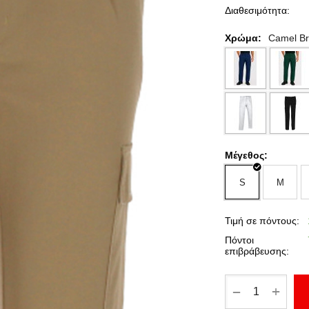
Διαθεσιμότητα:
Χρώμα:
Camel B
Μέγεθος:
S
M
Τιμή σε πόντους:
Πόντοι
επιβράβευσης:
+
−