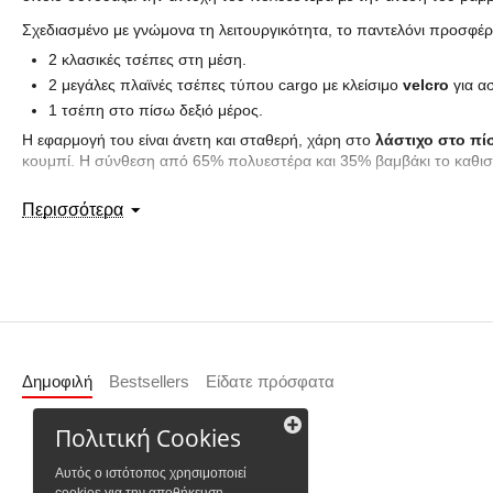
Σχεδιασμένο με γνώμονα τη λειτουργικότητα, το παντελόνι προσφέ
2 κλασικές τσέπες στη μέση.
2 μεγάλες πλαϊνές τσέπες τύπου cargo με κλείσιμο
velcro
για α
1 τσέπη στο πίσω δεξιό μέρος.
Η εφαρμογή του είναι άνετη και σταθερή, χάρη στο
λάστιχο στο πί
κουμπί. Η σύνθεση από 65% πολυεστέρα και 35% βαμβάκι το καθιστ
Τεχνικά Χαρακτηριστικά:
Περισσότερα
Υλικό:
Twill (65% Πολυεστέρας - 35% Βαμβάκι).
Βάρος υφάσματος:
210 gr/m².
Εφαρμογή:
Κανονική (Regular fit) με ελαστική μέση.
Χρώμα:
Bottle Green (Πράσινο του μπουκαλιού).
Δημοφιλή
Bestsellers
Είδατε πρόσφατα
Πολιτική Cookies
Αυτός ο ιστότοπος χρησιμοποιεί