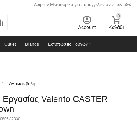
Δωρεάν Μεταφορικά για παραγγελίες άνω των 69€
0
Account
Καλάθι
Outlet
Brands
Εκτυπώσεις Ρούχων
:
Αντικαταβολή
ι Εργασίας Valento CASTER
rown
0805.87330