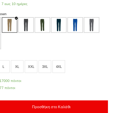
7 εως 10 ημέρες
rown
L
XL
XXL
3XL
4XL
17000 πόντοι
77 πόντοι
Προσθήκη στο Καλάθι