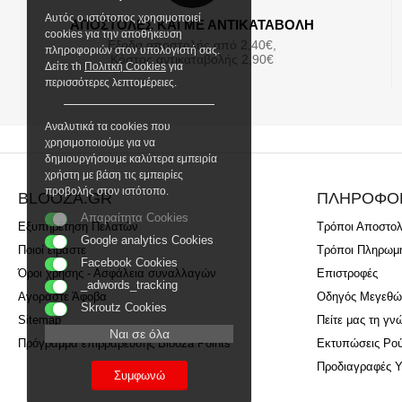
Αυτός ο ιστότοπος χρησιμοποιεί
ΑΠΟΣΤΟΛΕΣ ΚΑΙ ΜΕ ΑΝΤΙΚΑΤΑΒΟΛΗ
cookies για την αποθήκευση
Εξοδα αποστολής από 2,40€,
πληροφοριών στον υπολογιστή σας.
Κόστος αντικαταβολής 2,90€
Δείτε τh
Πολιτκή Cookies
για
περισσότερες λεπτομέρειες.
Αναλυτικά τα cookies που
χρησιμοποιούμε για να
δημιουργήσουμε καλύτερα εμπειρία
χρήστη με βάση τις εμπειρίες
προβολής στον ιστότοπο.
BLOOZA.GR
ΠΛΗΡΟΦΟ
Απαραίτητα Cookies
Εξυπηρέτηση Πελατών
Τρόποι Αποστο
Google analytics Cookies
Ποιοί είμαστε
Τρόποι Πληρωμ
Facebook Cookies
Όροι χρήσης - Ασφάλεια συναλλαγών
Επιστροφές
_adwords_tracking
Αγοράστε Άφοβα
Οδηγός Μεγεθώ
Skroutz Cookies
Sitemap
Πείτε μας τη γν
Ναι σε όλα
Πρόγραμμα επιβράβευσης Blooza Points
Εκτυπώσεις Ρο
Προδιαγραφές 
Συμφωνώ