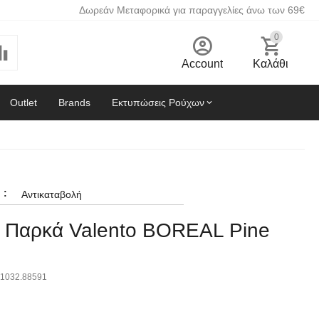
Δωρεάν Μεταφορικά για παραγγελίες άνω των 69€
0
Account
Καλάθι
Outlet
Brands
Εκτυπώσεις Ρούχων
:
Αντικαταβολή
Παρκά Valento BOREAL Pine
1032.88591