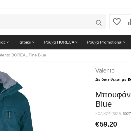
ίας
Ιατρικά
Ρούχα HORECA
Ρούχα Promotional
lento BOREAL Pine Blue
Valento
Δε διατίθεται με
Μπουφάν 
Blue
ΚΩΔΙΚΟΣ (SKU):
6027
€
59.20