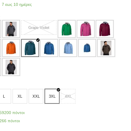
7 εως 10 ημέρες
e
Grape Violet
L
XL
XXL
3XL
4XL
59200 πόντοι
266 πόντοι