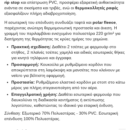
rip stop
και επίστρωση PVC, προσφέρει εξαιρετική ανθεκτικότητα
ενάντια σε σκισίματα και τριβές, ενώ οι
θερμοκολλητές ραφές
εξασφαλίζουν πλήρη αδιαβροχοποίηση.
Η εσωτερική του επένδυση συνδυάζει ταφτά και
polar fleece
,
παρέχοντας ανώτερη θερμομονωτική προστασία και άνεση. Η
γραμμή του περιλαμβάνει ενισχυμένο πολυεστέρα 220 gr/m² για
διατήρηση της θερμότητας τις κρύες ημέρες του χειμώνα.
Πρακτική σχεδίαση:
Διαθέτει 2 τσέπες με φερμουάρ στο
στήθος, 2 πλαϊνές τσέπες χαμηλά και ειδικές εσωτερικές θήκες
για κινητό τηλέφωνο και έγγραφα.
Προσαρμογή:
Κουκούλα με ρυθμιζόμενο κορδόνι που
αποκρύπτεται στη λαιμόκοψη και μανσέτες που κλείνουν με
velcro για βέλτιστη εφαρμογή.
Προστασία:
Ρυθμιζόμενο ελαστικό κορδόνι με στοπ στο κάτω
μέρος για πλήρη στεγανοποίηση από τον αέρα.
Επαγγελματική χρήση:
Διαθέτει εσωτερικό φερμουάρ που
διευκολύνει τη διαδικασία κεντήματος ή εκτύπωσης
λογοτύπου, καθιστώντας το ιδανικό για εταιρική ένδυση.
Σύνθεση:
Εξωτερικό 70% Πολυεστέρας - 30% PVC. Εσωτερική
επένδυση 100% Πολυεστέρας.