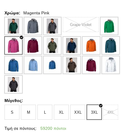
Χρώμα:
Magenta Pink
Grape Violet
Μέγεθος:
S
M
L
XL
XXL
3XL
4XL
Τιμή σε πόντους:
59200 πόντοι