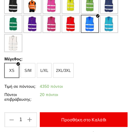
Μέγεθος:
XS
S/M
L/XL
2XL/3XL
Τιμή σε πόντους:
4350 πόντοι
Πόντοι
20 πόντοι
επιβράβευσης:
+
−
Προσθήκη στο Καλάθι