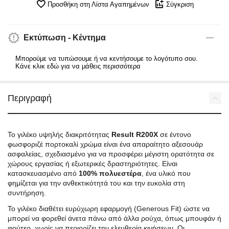
Προσθήκη στη Λίστα Αγαπημένων
Σύγκριση
Εκτύπωση - Κέντημα
Μπορούμε να τυπώσουμε ή να κεντήσουμε το λογότυπο σου.
Κάνε κλικ εδώ για να μάθεις περισσότερα
Περιγραφή
Το γιλέκο υψηλής διακριτότητας
Result R200X
σε έντονο
φωσφοριζέ πορτοκαλί χρώμα είναι ένα απαραίτητο αξεσουάρ
ασφαλείας, σχεδιασμένο για να προσφέρει μέγιστη ορατότητα σε
χώρους εργασίας ή εξωτερικές δραστηριότητες. Είναι
κατασκευασμένο από
100% πολυεστέρα
, ένα υλικό που
φημίζεται για την ανθεκτικότητά του και την ευκολία στη
συντήρηση.
Το γιλέκο διαθέτει ευρύχωρη εφαρμογή (Generous Fit) ώστε να
μπορεί να φορεθεί άνετα πάνω από άλλα ρούχα, όπως μπουφάν ή
φούτερ, χωρίς να περιορίζει την ελευθερία κινήσεων. Οι