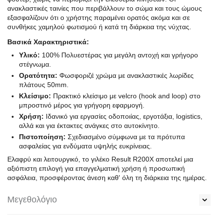
ανακλαστικές ταινίες που περιβάλλουν το σώμα και τους ώμους
εξασφαλίζουν ότι ο χρήστης παραμένει ορατός ακόμα και σε
συνθήκες χαμηλού φωτισμού ή κατά τη διάρκεια της νύχτας.
Βασικά Χαρακτηριστικά:
Υλικό:
100% Πολυεστέρας για μεγάλη αντοχή και γρήγορο
στέγνωμα.
Ορατότητα:
Φωσφοριζέ χρώμα με ανακλαστικές λωρίδες
πλάτους 50mm.
Κλείσιμο:
Πρακτικό κλείσιμο με velcro (hook and loop) στο
μπροστινό μέρος για γρήγορη εφαρμογή.
Χρήση:
Ιδανικό για εργασίες οδοποιίας, εργοτάξια, logistics,
αλλά και για έκτακτες ανάγκες στο αυτοκίνητο.
Πιστοποίηση:
Σχεδιασμένο σύμφωνα με τα πρότυπα
ασφαλείας για ενδύματα υψηλής ευκρίνειας.
Ελαφρύ και λειτουργικό, το γιλέκο Result R200X αποτελεί μια
αξιόπιστη επιλογή για επαγγελματική χρήση ή προσωπική
ασφάλεια, προσφέροντας άνεση καθ' όλη τη διάρκεια της ημέρας.
Μεγεθολόγιο