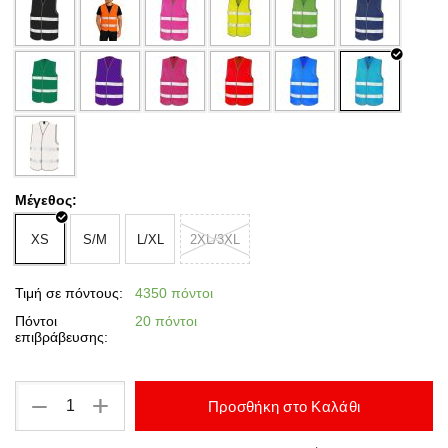
Μέγεθος:
XS
S/M
L/XL
2XL/3XL
Τιμή σε πόντους:
4350 πόντοι
Πόντοι
20 πόντοι
επιβράβευσης:
+
−
Προσθήκη στο Καλάθι