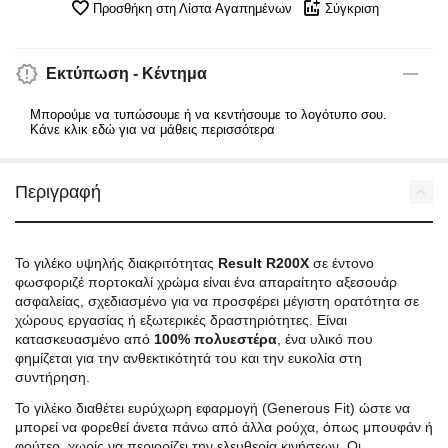
Προσθήκη στη Λίστα Αγαπημένων
Σύγκριση
Εκτύπωση - Κέντημα
Μπορούμε να τυπώσουμε ή να κεντήσουμε το λογότυπο σου.
Κάνε κλικ εδώ για να μάθεις περισσότερα
Περιγραφή
Το γιλέκο υψηλής διακριτότητας
Result R200X
σε έντονο
φωσφοριζέ πορτοκαλί χρώμα είναι ένα απαραίτητο αξεσουάρ
ασφαλείας, σχεδιασμένο για να προσφέρει μέγιστη ορατότητα σε
χώρους εργασίας ή εξωτερικές δραστηριότητες. Είναι
κατασκευασμένο από
100% πολυεστέρα
, ένα υλικό που
φημίζεται για την ανθεκτικότητά του και την ευκολία στη
συντήρηση.
Το γιλέκο διαθέτει ευρύχωρη εφαρμογή (Generous Fit) ώστε να
μπορεί να φορεθεί άνετα πάνω από άλλα ρούχα, όπως μπουφάν ή
φούτερ, χωρίς να περιορίζει την ελευθερία κινήσεων. Οι