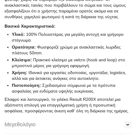
ανακλαστικές ταινίες που περιβάλλουν το σώμα και τους ώμους
εξασφαλίζουν ότι ο χρήστης παραμένει ορατός ακόμα και σε
συνθήκες χαμηλού φωτισμού ή κατά τη διάρκεια της νύχτας.
Βασικά Χαρακτηριστικά:
Υλικό:
100% Πολυεστέρας για μεγάλη αντοχή και γρήγορο
στέγνωμα.
Ορατότητα:
Φωσφοριζέ χρώμα με ανακλαστικές λωρίδες
πλάτους 50mm.
Κλείσιμο:
Πρακτικό κλείσιμο με velcro (hook and loop) στο
μπροστινό μέρος για γρήγορη εφαρμογή.
Χρήση:
Ιδανικό για εργασίες οδοποιίας, εργοτάξια, logistics,
αλλά και για έκτακτες ανάγκες στο αυτοκίνητο.
Πιστοποίηση:
Σχεδιασμένο σύμφωνα με τα πρότυπα
ασφαλείας για ενδύματα υψηλής ευκρίνειας.
Ελαφρύ και λειτουργικό, το γιλέκο Result R200X αποτελεί μια
αξιόπιστη επιλογή για επαγγελματική χρήση ή προσωπική
ασφάλεια, προσφέροντας άνεση καθ' όλη τη διάρκεια της ημέρας.
Μεγεθολόγιο