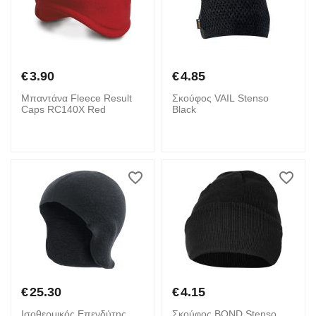
€
3.90
€
4.85
Μπαντάνα Fleece Result
Σκούφος VAIL Stenso
Caps RC140X Red
Black
€
25.30
€
4.15
Ισοθερμικός Επενδύτης
Σκούφος BOND Stenso