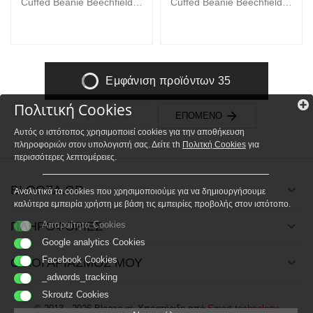
Cuffed Beanie Beechfield
Cuffed Beanie Beechfield
B385R Festival Fuchsia
B385R Pumpkin
Εμφάνιση προϊόντων 35
Πολιτική Cookies
ΠΡΟΗΓ
ΕΠΌΜΕΝΟ
Αυτός ο ιστότοπος χρησιμοποιεί cookies για την αποθήκευση
πληροφοριών στον υπολογιστή σας. Δείτε τh
Πολιτκή Cookies
για
περισσότερες λεπτομέρειες.
BLOOZA.GR
Αναλυτικά τα cookies που χρησιμοποιούμε για να δημιουργήσουμε
καλύτερα εμπειρία χρήστη με βάση τις εμπειρίες προβολής στον ιστότοπο.
ΠΛΗΡΟΦΟΡΙΕΣ
Απαραίτητα Cookies
Google analytics Cookies
Facebook Cookies
Ο ΛΟΓΑΡΙΑΣΜΟΣ ΜΟΥ
_adwords_tracking
Skroutz Cookies
© 2013 - 2026 Blooza.gr. Υποστήριξη από
Smart technology