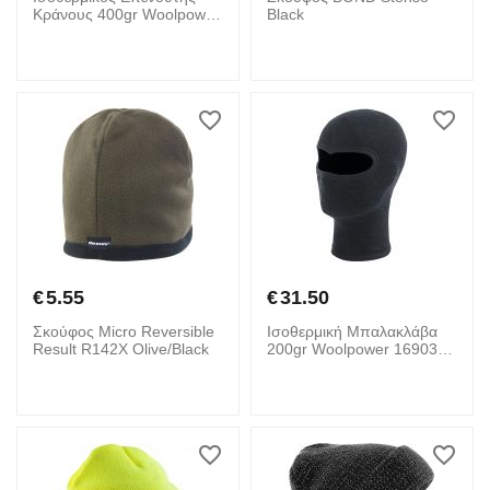
Κράνους 400gr Woolpower
Black
169030 Μαύρο
€
5.55
€
31.50
Σκούφος Micro Reversible
Ισοθερμική Μπαλακλάβα
Result R142X Olive/Black
200gr Woolpower 169032
Μαύρο