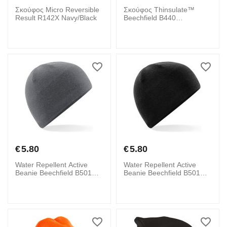
Σκούφος Micro Reversible
Σκούφος Thinsulate™
Result R142X Navy/Black
Beechfield B440
Fluorescent Yellow
€
5.80
€
5.80
Water Repellent Active
Water Repellent Active
Beanie Beechfield B501
Beanie Beechfield B501
Graphite Grey
Black