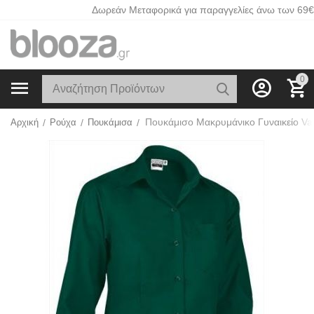
Δωρεάν Μεταφορικά για παραγγελίες άνω των 69€
0
Αρχική
/
Ρούχα
/
Πουκάμισα
/