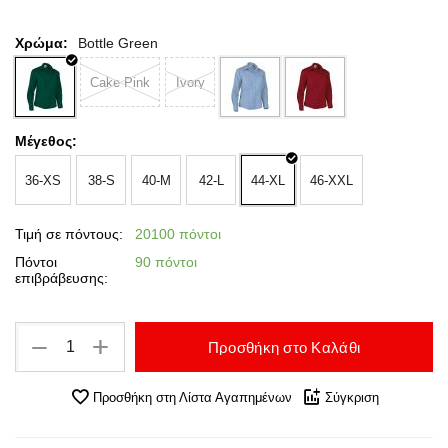
Χρώμα:
Bottle Green
Cake Pink
Ivory
Μέγεθος:
36-XS
38-S
40-M
42-L
44-XL
46-XXL
Τιμή σε πόντους:
20100 πόντοι
Πόντοι
90 πόντοι
επιβράβευσης:
+
−
Προσθήκη στο Καλάθι
Προσθήκη στη Λίστα Αγαπημένων
Σύγκριση