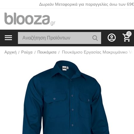
Δωρεάν Μεταφορικά για παραγγελίες άνω των 69€
0
Αρχική
/
Ρούχα
/
Πουκάμισα
/