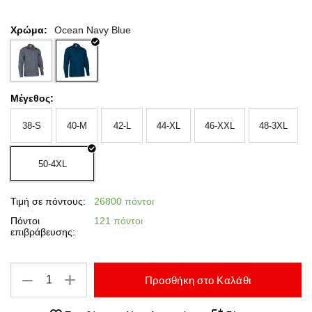
Χρώμα:
Ocean Navy Blue
Μέγεθος:
38-S
40-M
42-L
44-XL
46-XXL
48-3XL
50-4XL
Τιμή σε πόντους:
26800 πόντοι
Πόντοι
121 πόντοι
επιβράβευσης:
+
−
Προσθήκη στο Καλάθι