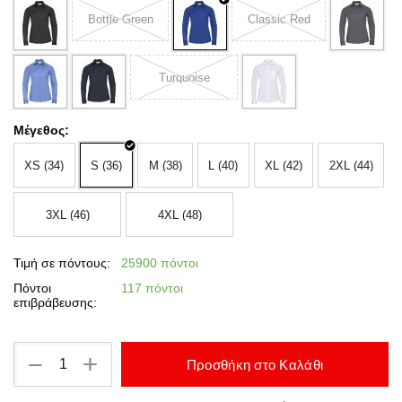
Bottle Green
Classic Red
Turquoise
Μέγεθος:
XS (34)
S (36)
M (38)
L (40)
XL (42)
2XL (44)
3XL (46)
4XL (48)
Τιμή σε πόντους:
25900 πόντοι
Πόντοι
117 πόντοι
επιβράβευσης:
+
−
Προσθήκη στο Καλάθι