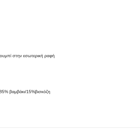
 κουμπί στην εσωτερική ραφή
: 85% βαμβάκι/15%βισκόζη