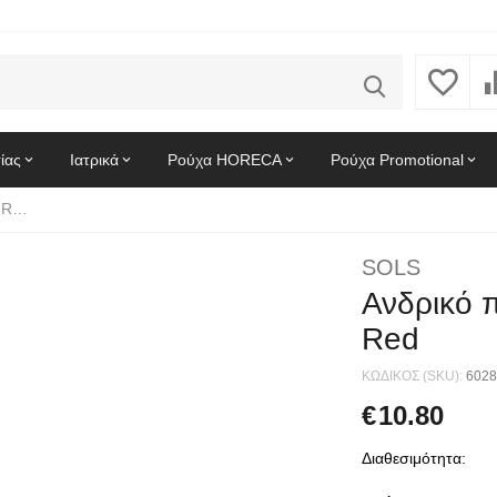
ίας
Ιατρικά
Ρούχα HORECA
Ρούχα Promotional
Ανδρικό πόλο πικέ Summer II SOLS 11342 Red
SOLS
Ανδρικό 
Red
ΚΩΔΙΚΟΣ (SKU):
6028
€
10.80
Διαθεσιμότητα: