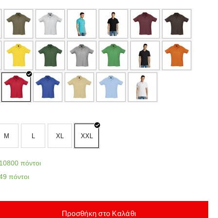
M
L
XL
XXL
10800 πόντοι
49 πόντοι
Προσθήκη στο Καλάθι