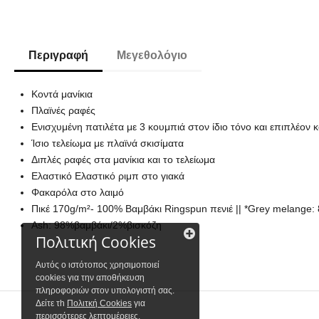
Περιγραφή
Μεγεθολόγιο
Κοντά μανίκια
Πλαϊνές ραφές
Ενισχυμένη πατιλέτα με 3 κουμπιά στον ίδιο τόνο και επιπλέον
Ίσιο τελείωμα με πλαϊνά σκισίματα
Διπλές ραφές στα μανίκια και το τελείωμα
Ελαστικό Ελαστικό ριμπ στο γιακά
Φακαρόλα στο λαιμό
Πικέ 170g/m²- 100% Βαμβάκι Ringspun πενιέ || *Grey melange
Ash: 98%βαμβάκι/2%βισκόζη
Πολιτική Cookies
Αυτός ο ιστότοπος χρησιμοποιεί
cookies για την αποθήκευση
πληροφοριών στον υπολογιστή σας.
Δείτε τh
Πολιτκή Cookies
για
περισσότερες λεπτομέρειες.