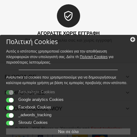
ΑΓΟΡΑΣΤΕ ΧΩΡΙΣ ΕΓΓΡΑΦΗ
Πολιτική Cookies
Βάλτε την παραγγελία σας και χωρίς εγγραφή
Αυτός ο ιστότοπος χρησιμοποιεί cookies για την αποθήκευση
πληροφοριών στον υπολογιστή σας. Δείτε τh
Πολιτκή Cookies
για
περισσότερες λεπτομέρειες.
BLOOZA.GR
Αναλυτικά τα cookies που χρησιμοποιούμε για να δημιουργήσουμε
καλύτερα εμπειρία χρήστη με βάση τις εμπειρίες προβολής στον ιστότοπο.
ΠΛΗΡΟΦΟΡΙΕΣ
Απαραίτητα Cookies
Google analytics Cookies
Facebook Cookies
Ο ΛΟΓΑΡΙΑΣΜΟΣ ΜΟΥ
_adwords_tracking
Skroutz Cookies
© 2013 - 2026 Blooza.gr. Υποστήριξη από
Smart technology
Ναι σε όλα