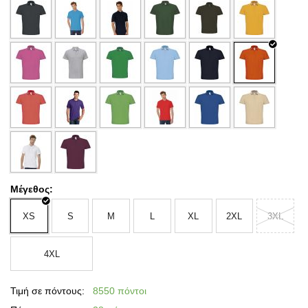
Μέγεθος:
XS
S
M
L
XL
2XL
3XL
4XL
Τιμή σε πόντους:
8550 πόντοι