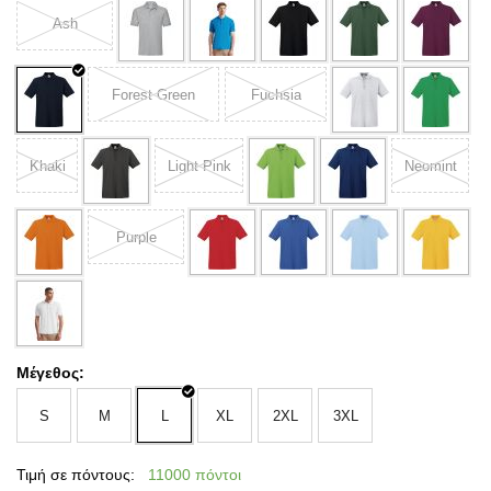
Ash
Forest Green
Fuchsia
Khaki
Light Pink
Neomint
Purple
Μέγεθος:
S
M
L
XL
2XL
3XL
Τιμή σε πόντους:
11000 πόντοι