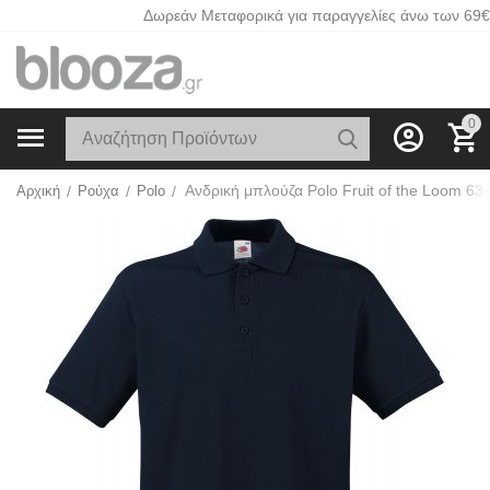
Δωρεάν Μεταφορικά για παραγγελίες άνω των 69€
0
Αρχική
/
Ρούχα
/
Polo
/