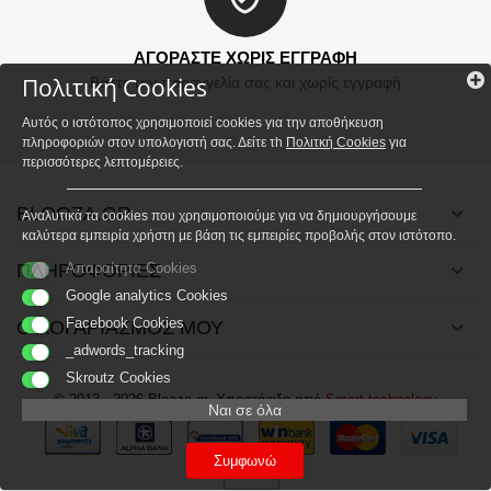
ΑΓΟΡΑΣΤΕ ΧΩΡΙΣ ΕΓΓΡΑΦΗ
Πολιτική Cookies
Βάλτε την παραγγελία σας και χωρίς εγγραφή
Αυτός ο ιστότοπος χρησιμοποιεί cookies για την αποθήκευση
πληροφοριών στον υπολογιστή σας. Δείτε τh
Πολιτκή Cookies
για
περισσότερες λεπτομέρειες.
BLOOZA.GR
Αναλυτικά τα cookies που χρησιμοποιούμε για να δημιουργήσουμε
καλύτερα εμπειρία χρήστη με βάση τις εμπειρίες προβολής στον ιστότοπο.
ΠΛΗΡΟΦΟΡΙΕΣ
Απαραίτητα Cookies
Google analytics Cookies
Facebook Cookies
Ο ΛΟΓΑΡΙΑΣΜΟΣ ΜΟΥ
_adwords_tracking
Skroutz Cookies
© 2013 - 2026 Blooza.gr. Υποστήριξη από
Smart technology
Ναι σε όλα
Συμφωνώ