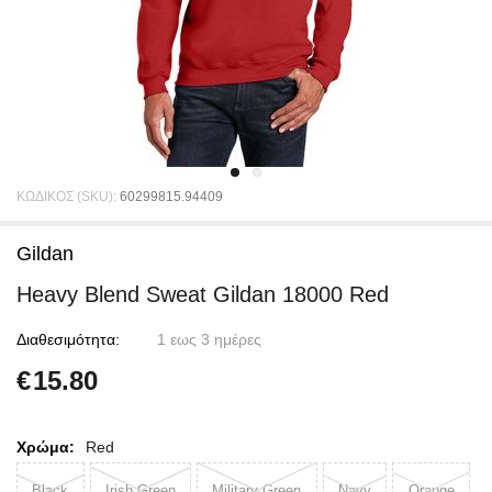
ΚΩΔΙΚΟΣ (SKU):
60299815.94409
Gildan
Heavy Blend Sweat Gildan 18000 Red
Διαθεσιμότητα:
1 εως 3 ημέρες
€
15.80
Χρώμα:
Red
Black
Irish Green
Military Green
Navy
Orange