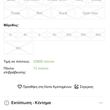
Purple
Red
Royal
Sport Grey
Μέγεθος:
S
M
L
XL
2XL
3XL
4XL
5XL
Τιμή σε πόντους:
15800 πόντοι
Πόντοι
71 πόντοι
επιβράβευσης:
Προσθήκη στη Λίστα Αγαπημένων
Σύγκριση
Εκτύπωση - Κέντημα