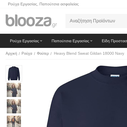
Ρούχα Εργασίας, Παπούτσια ασφαλείας
Ρούχα Εργασίας
Παπούτσια Εργασίας
Είδη Προστασ
Heavy Blend Sweat Gildan 18000 Navy
Αρχική
/
Ρούχα
/
Φούτερ
/