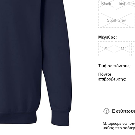
Black
Irish Gre
Sport Grey
Μέγεθος:
S
M
Τιμή σε πόντους:
Πόντοι
επιβράβευσης:
Εκτύπωση
Μπορούμε να τυπώ
μάθεις περισσότε