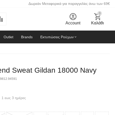
Δωρεάν Μεταφορικά για παραγγελίες άνω των 69€
0
Account
Καλάθι
Outlet
Brands
Εκτυπώσεις Ρούχων
end Sweat Gildan 18000 Navy
9812.94591
1 εως 3 ημέρες