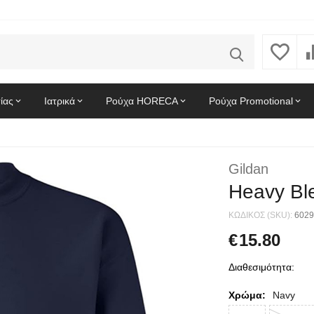
ίας
Ιατρικά
Ρούχα HORECA
Ρούχα Promotional
Gildan
Heavy Bl
ΚΩΔΙΚΟΣ (SKU):
6029
€
15.80
Διαθεσιμότητα:
Χρώμα:
Navy