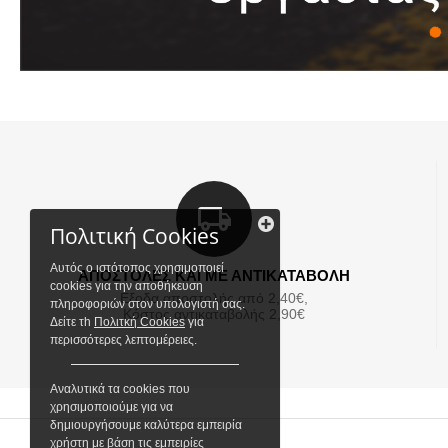
Πολιτική Cookies
Αυτός ο ιστότοπος χρησιμοποιεί
ΑΠΟΣΤΟΛΕΣ ΚΑΙ ΜΕ ΑΝΤΙΚΑΤΑΒΟΛΗ
cookies για την αποθήκευση
Εξοδα αποστολής από 2,40€,
πληροφοριών στον υπολογιστή σας.
Κόστος αντικαταβολής 2,90€
Δείτε τh
Πολιτκή Cookies
για
περισσότερες λεπτομέρειες.
Αναλυτικά τα cookies που
χρησιμοποιούμε για να
δημιουργήσουμε καλύτερα εμπειρία
χρήστη με βάση τις εμπειρίες