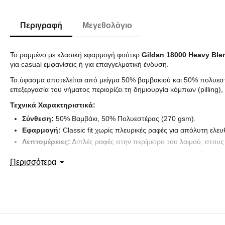
Περιγραφή
Μεγεθολόγιο
Το ραμμένο με κλασική εφαρμογή φούτερ
Gildan 18000 Heavy Ble
για casual εμφανίσεις ή για επαγγελματική ένδυση.
Το ύφασμα αποτελείται από μείγμα 50% βαμβακιού και 50% πολυεστ
επεξεργασία του νήματος περιορίζει τη δημιουργία κόμπων (pilling),
Τεχνικά Χαρακτηριστικά:
Σύνθεση:
50% Βαμβάκι, 50% Πολυεστέρας (270 gsm).
Εφαρμογή:
Classic fit χωρίς πλευρικές ραφές για απόλυτη ελευ
Λεπτομέρειες:
Διπλές ραφές στην περίμετρο του λαιμού, στους 
Φινίρισμα:
Ελαστικές μανσέτες και μέση με πλέξη rib 1x1 που 
Περισσότερα
Άνεση:
Ύφασμα με απαλή χνουδωτή επένδυση εσωτερικά που πρ
Ιδανικό για συνδυασμό με jeans ή φόρμες, το Gildan 18000 σε από