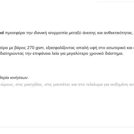
nd
προσφέρει την ιδανική ισορροπία μεταξύ άνεσης και ανθεκτικότητας.
έρα με βάρος 270 gsm, εξασφαλίζοντας απαλή υφή στο εσωτερικό και
 διατηρώντας την επιφάνεια λεία για μεγαλύτερο χρονικό διάστημα.
θερία κινήσεων.
ώμους, στις μασχάλες, στις μανσέτες και στο τελείωμα για αυξημένη αν
περιέχει spandex για άψογη εφαρμογή και επαναφορά.
οσφέρει ζεστασιά και ευχάριστη αίσθηση στο δέρμα.
χρωση Purple προσφέρει ένα καθαρό και επαγγελματικό αποτέλεσμα, κα