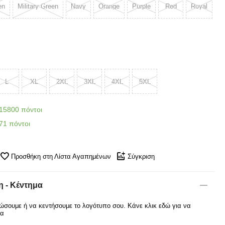
en
Military Green
Navy
Orange
Purple
Red
Royal
L
XL
2XL
3XL
4XL
5XL
15800 πόντοι
71 πόντοι
Προσθήκη στη Λίστα Αγαπημένων
Σύγκριση
 - Κέντημα
σουμε ή να κεντήσουμε το λογότυπο σου. Κάνε κλικ εδώ για να
ρα