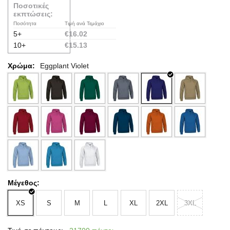
Ποσοτικές
εκπτώσεις:
Ποσότητα
Τιμή ανά Τεμάχιο
5+
€
16.02
10+
€
15.13
Χρώμα:
Eggplant Violet
Μέγεθος:
XS
S
M
L
XL
2XL
3XL