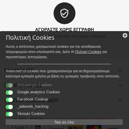
ΑΓΟΡΑΣΤΕ ΧΩΡΙΣ ΕΓΓΡΑΦΗ
Πολιτική Cookies
Βάλτε την παραγγελία σας και χωρίς εγγραφή
Αυτός ο ιστότοπος χρησιμοποιεί cookies για την αποθήκευση
πληροφοριών στον υπολογιστή σας. Δείτε τh
Πολιτκή Cookies
για
περισσότερες λεπτομέρειες.
BLOOZA.GR
Αναλυτικά τα cookies που χρησιμοποιούμε για να δημιουργήσουμε
καλύτερα εμπειρία χρήστη με βάση τις εμπειρίες προβολής στον ιστότοπο.
ΠΛΗΡΟΦΟΡΙΕΣ
Απαραίτητα Cookies
Google analytics Cookies
Facebook Cookies
Ο ΛΟΓΑΡΙΑΣΜΟΣ ΜΟΥ
_adwords_tracking
Skroutz Cookies
© 2013 - 2026 Blooza.gr. Υποστήριξη από
Smart technology
Ναι σε όλα