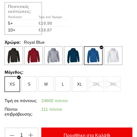
Ποσοτικές
εκπτώσεις:
Ποσότητα
Τιμή ανά Τεμάχιο
5+
€
19.98
10+
€
18.87
Χρώμα:
Royal Blue
Μέγεθος:
XS
S
M
L
XL
2XL
3XL
Τιμή σε πόντους:
24600 πόντοι
Πόντοι
111 πόντοι
επιβράβευσης:
+
−
Προσθήκη στο Καλάθι