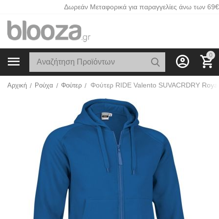
Δωρεάν Μεταφορικά για παραγγελίες άνω των 69€
0
Φούτερ RIDE Valento SUVACRDRY Royal
Αρχική
/
Ρούχα
/
Φούτερ
/