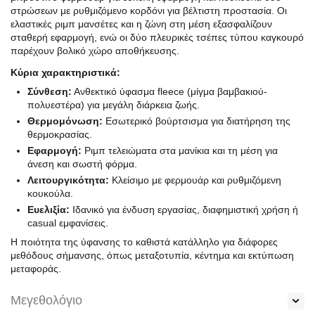
στρώσεων με ρυθμιζόμενο κορδόνι για βέλτιστη προστασία. Οι
ελαστικές ριμπ μανσέτες και η ζώνη στη μέση εξασφαλίζουν
σταθερή εφαρμογή, ενώ οι δύο πλευρικές τσέπες τύπου καγκουρό
παρέχουν βολικό χώρο αποθήκευσης.
Κύρια χαρακτηριστικά:
Σύνθεση:
Ανθεκτικό ύφασμα fleece (μίγμα βαμβακιού-
πολυεστέρα) για μεγάλη διάρκεια ζωής.
Θερμομόνωση:
Εσωτερικό βούρτσισμα για διατήρηση της
θερμοκρασίας.
Εφαρμογή:
Ριμπ τελειώματα στα μανίκια και τη μέση για
άνεση και σωστή φόρμα.
Λειτουργικότητα:
Κλείσιμο με φερμουάρ και ρυθμιζόμενη
κουκούλα.
Ευελιξία:
Ιδανικό για ένδυση εργασίας, διαφημιστική χρήση ή
casual εμφανίσεις.
Η ποιότητα της ύφανσης το καθιστά κατάλληλο για διάφορες
μεθόδους σήμανσης, όπως μεταξοτυπία, κέντημα και εκτύπωση
μεταφοράς.
Μεγεθολόγιο