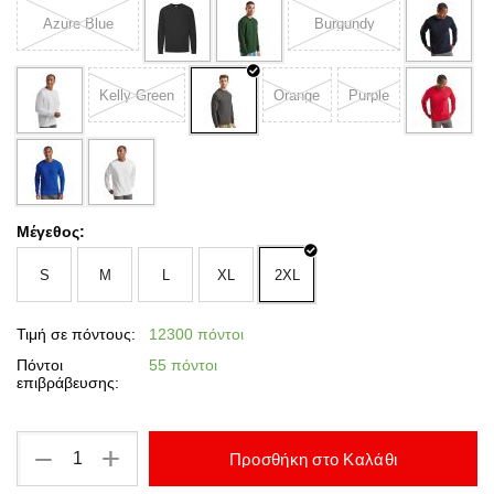
Azure Blue
Burgundy
Kelly Green
Orange
Purple
Μέγεθος:
S
M
L
XL
2XL
Τιμή σε πόντους:
12300 πόντοι
Πόντοι
55 πόντοι
επιβράβευσης:
+
−
Προσθήκη στο Καλάθι