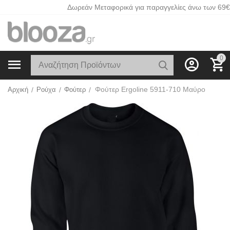
Δωρεάν Μεταφορικά για παραγγελίες άνω των 69€
0
Φούτερ Ergoline 5911-710 Μαύρο
Αρχική
/
Ρούχα
/
Φούτερ
/