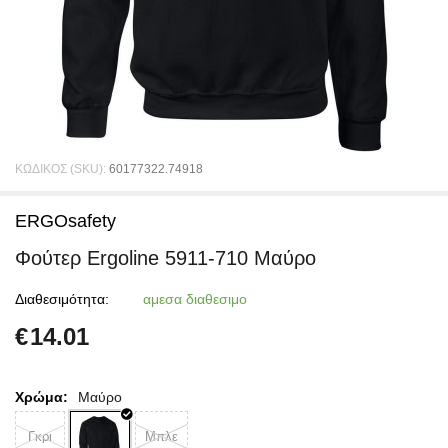
ΚΩΔΙΚΟΣ (SKU):
60177322.74918
ERGOsafety
Φούτερ Ergoline 5911-710 Μαύρο
Διαθεσιμότητα:
αμεσα διαθεσιμο
€
14.01
Χρώμα:
Μαύρο
Γκρι
Μπλε