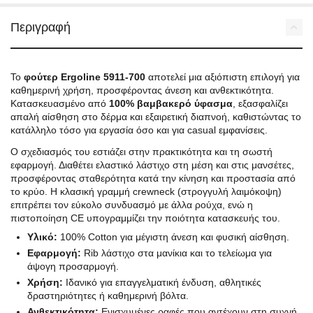
Περιγραφή
Το
φούτερ Ergoline 5911-700
αποτελεί μια αξιόπιστη επιλογή για
καθημερινή χρήση, προσφέροντας άνεση και ανθεκτικότητα.
Κατασκευασμένο από
100% βαμβακερό ύφασμα
, εξασφαλίζει
απαλή αίσθηση στο δέρμα και εξαιρετική διαπνοή, καθιστώντας το
κατάλληλο τόσο για εργασία όσο και για casual εμφανίσεις.
Ο σχεδιασμός του εστιάζει στην πρακτικότητα και τη σωστή
εφαρμογή. Διαθέτει ελαστικό λάστιχο στη μέση και στις μανσέτες,
προσφέροντας σταθερότητα κατά την κίνηση και προστασία από
το κρύο. Η κλασική γραμμή crewneck (στρογγυλή λαιμόκοψη)
επιτρέπει τον εύκολο συνδυασμό με άλλα ρούχα, ενώ η
πιστοποίηση CE υπογραμμίζει την ποιότητα κατασκευής του.
Υλικό:
100% Cotton για μέγιστη άνεση και φυσική αίσθηση.
Εφαρμογή:
Rib λάστιχο στα μανίκια και το τελείωμα για
άψογη προσαρμογή.
Χρήση:
Ιδανικό για επαγγελματική ένδυση, αθλητικές
δραστηριότητες ή καθημερινή βόλτα.
Ανθεκτικότητα:
Ενισχυμένες ραφές που αντέχουν στη συχνή