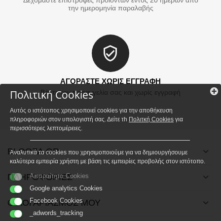
Δεχόμαστε επιστροφές προϊόντων εντός 20 ημερών από
την ημερομηνία παραλαβής
ΑΓΟΡΑΣΤΕ ΧΩΡΙΣ ΕΓΓΡΑΦΗ
Πολιτική Cookies
Βάλτε την παραγγελία σας και χωρίς εγγραφή
Αυτός ο ιστότοπος χρησιμοποιεί cookies για την αποθήκευση
πληροφοριών στον υπολογιστή σας. Δείτε τh
Πολιτκή Cookies
για
περισσότερες λεπτομέρειες.
BLOOZA.GR
Αναλυτικά τα cookies που χρησιμοποιούμε για να δημιουργήσουμε
καλύτερα εμπειρία χρήστη με βάση τις εμπειρίες προβολής στον ιστότοπο.
ΠΛΗΡΟΦΟΡΙΕΣ
Απαραίτητα Cookies
Google analytics Cookies
Facebook Cookies
Ο ΛΟΓΑΡΙΑΣΜΟΣ ΜΟΥ
_adwords_tracking