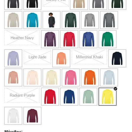
Heather Navy
Light Jade
Millennial Khaki
Radiant Purple
Μέγεθος: