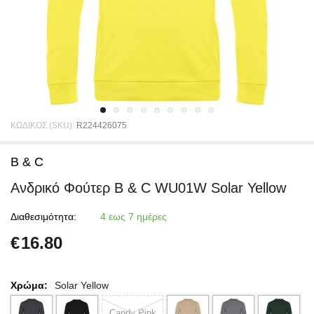
ΚΩΔΙΚΟΣ (SKU):
R224426075
B & C
Ανδρικό Φούτερ B & C WU01W Solar Yellow
Διαθεσιμότητα:
4 εως 7 ημέρες
€
16.80
Χρώμα:
Solar Yellow
Candy Pink