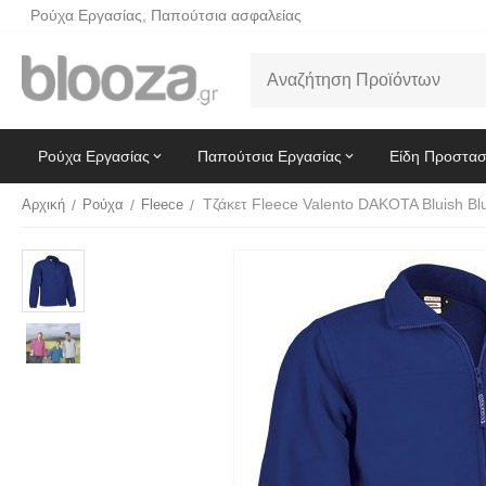
Ρούχα Εργασίας, Παπούτσια ασφαλείας
Ρούχα Εργασίας
Παπούτσια Εργασίας
Είδη Προστασ
Τζάκετ Fleece Valento DAKOTA Bluish Bl
Αρχική
/
Ρούχα
/
Fleece
/