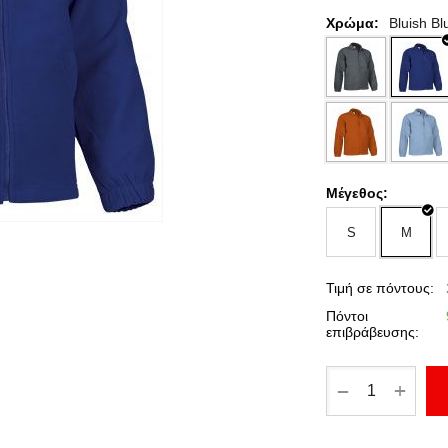
Χρώμα:
Bluish Bl
Μέγεθος:
S
M
Τιμή σε πόντους:
Πόντοι
επιβράβευσης:
+
−