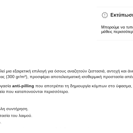
Εκτύπωση
Μπορούμε να τυπώ
μάθεις περισσότε
μια εξαιρετική επιλογή για όσους αναζητούν ζεστασιά, αντοχή και άν
ς (300 gr/m²), προσφέρει αποτελεσματική ισοθερμική προστασία απέν
εργασία
anti-pilling
που αποτρέπει τη δημιουργία κόμπων στο ύφασμα, δ
μεία που καταπονούνται περισσότερο.
ολη συντήρηση.
ασία του λαιμού.
.
της εφαρμογής και αποτροπή διείσδυσης του αέρα.