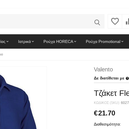
ίας
Ιατρικά
Ρούχα HORECA
Ρούχα Promotional
ue
Valento
Δε διατίθεται με
Τζάκετ F
ΚΩΔΙΚΟΣ (SKU):
6027
€
21.70
Διαθεσιμότητα: