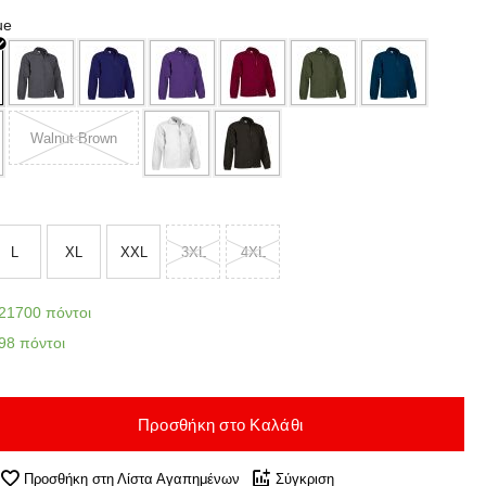
ue
Walnut Brown
L
XL
XXL
3XL
4XL
21700 πόντοι
98 πόντοι
Προσθήκη στο Καλάθι
Προσθήκη στη Λίστα Αγαπημένων
Σύγκριση