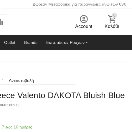
Δωρεάν Μεταφορικά για παραγγελίες άνω των 69€
0
Account
Καλάθι
Outlet
Brands
Εκτυπώσεις Ρούχων
:
Αντικαταβολή
leece Valento DAKOTA Bluish Blue
0682.86973
7 εως 10 ημέρες