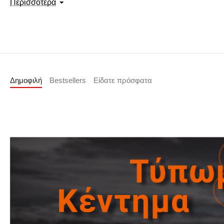
Περισσότερα
Εσωτερικές ελαστικές μανσέτες στα μανίκια για σταθερό κράτημα
Η κλασική γραμμή του και η στιβαρή του πλέξη το καθιστούν ιδανικό 
Δημοφιλή
Bestsellers
Είδατε πρόσφατα