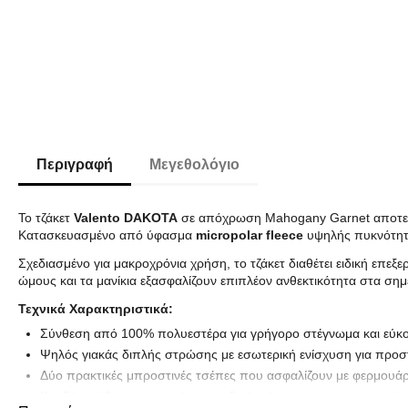
Περιγραφή
Μεγεθολόγιο
Το τζάκετ
Valento DAKOTA
σε απόχρωση Mahogany Garnet αποτελεί 
Κατασκευασμένο από ύφασμα
micropolar fleece
υψηλής πυκνότητα
Σχεδιασμένο για μακροχρόνια χρήση, το τζάκετ διαθέτει ειδική επεξ
ώμους και τα μανίκια εξασφαλίζουν επιπλέον ανθεκτικότητα στα ση
Τεχνικά Χαρακτηριστικά:
Σύνθεση από 100% πολυεστέρα για γρήγορο στέγνωμα και εύκ
Ψηλός γιακάς διπλής στρώσης με εσωτερική ενίσχυση για προστ
Δύο πρακτικές μπροστινές τσέπες που ασφαλίζουν με φερμουάρ
Κορδόνι ρύθμισης στη μέση με ειδικά πώματα για προσαρμογή 