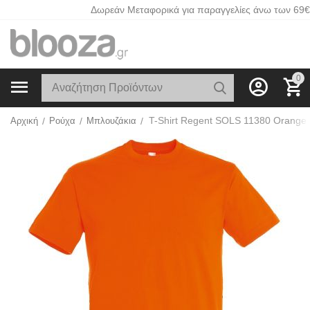
Δωρεάν Μεταφορικά για παραγγελίες άνω των 69€
0
T-Shirt Regent SOLS 11380 Orange
Αρχική
/
Ρούχα
/
Μπλουζάκια
/