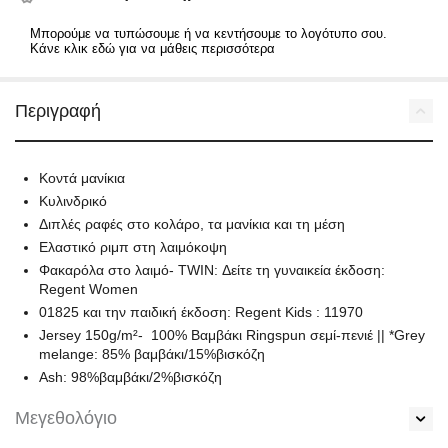
Μπορούμε να τυπώσουμε ή να κεντήσουμε το λογότυπο σου.
Κάνε κλικ εδώ για να μάθεις περισσότερα
Περιγραφή
Κοντά μανίκια
Κυλινδρικό
Διπλές ραφές στο κολάρο, τα μανίκια και τη μέση
Ελαστικό ριμπ στη λαιμόκοψη
Φακαρόλα στο λαιμό- TWIN: Δείτε τη γυναικεία έκδοση:
Regent Women
01825 και την παιδική έκδοση: Regent Kids : 11970
Jersey 150g/m²- 100% Βαμβάκι Ringspun σεμί-πενιέ || *Grey
melange: 85% βαμβάκι/15%βισκόζη
Ash: 98%βαμβάκι/2%βισκόζη
Μεγεθολόγιο