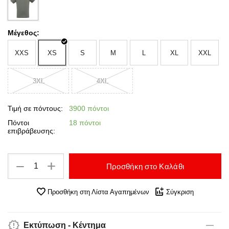
Μέγεθος:
XXS
XS
S
M
L
XL
XXL
3XL
4XL
Τιμή σε πόντους:
3900 πόντοι
Πόντοι
18 πόντοι
επιβράβευσης:
+
−
Προσθήκη στο Καλάθι
Προσθήκη στη Λίστα Αγαπημένων
Σύγκριση
Εκτύπωση - Κέντημα