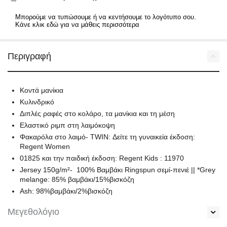
Μπορούμε να τυπώσουμε ή να κεντήσουμε το λογότυπο σου.
Κάνε κλικ εδώ για να μάθεις περισσότερα
Περιγραφή
Κοντά μανίκια
Κυλινδρικό
Διπλές ραφές στο κολάρο, τα μανίκια και τη μέση
Ελαστικό ριμπ στη λαιμόκοψη
Φακαρόλα στο λαιμό- TWIN: Δείτε τη γυναικεία έκδοση:
Regent Women
01825 και την παιδική έκδοση: Regent Kids : 11970
Jersey 150g/m²- 100% Βαμβάκι Ringspun σεμί-πενιέ || *Grey
melange: 85% βαμβάκι/15%βισκόζη
Ash: 98%βαμβάκι/2%βισκόζη
Μεγεθολόγιο