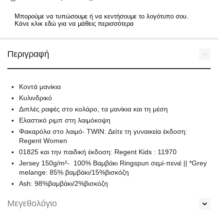
Μπορούμε να τυπώσουμε ή να κεντήσουμε το λογότυπο σου.
Κάνε κλικ εδώ για να μάθεις περισσότερα
Περιγραφή
Κοντά μανίκια
Κυλινδρικό
Διπλές ραφές στο κολάρο, τα μανίκια και τη μέση
Ελαστικό ριμπ στη λαιμόκοψη
Φακαρόλα στο λαιμό- TWIN: Δείτε τη γυναικεία έκδοση:
Regent Women
01825 και την παιδική έκδοση: Regent Kids : 11970
Jersey 150g/m²- 100% Βαμβάκι Ringspun σεμί-πενιέ || *Grey
melange: 85% βαμβάκι/15%βισκόζη
Ash: 98%βαμβάκι/2%βισκόζη
Μεγεθολόγιο