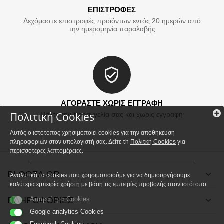
ΕΠΙΣΤΡΟΦΕΣ
Δεχόμαστε επιστροφές προϊόντων εντός 20 ημερών από
την ημερομηνία παραλαβής
ΑΓΟΡΑΣΤΕ ΧΩΡΙΣ ΕΓΓΡΑΦΗ
Πολιτική Cookies
Βάλτε την παραγγελία σας και χωρίς εγγραφή
Αυτός ο ιστότοπος χρησιμοποιεί cookies για την αποθήκευση
πληροφοριών στον υπολογιστή σας. Δείτε τh
Πολιτκή Cookies
για
περισσότερες λεπτομέρειες.
BLOOZA.GR
Αναλυτικά τα cookies που χρησιμοποιούμε για να δημιουργήσουμε
καλύτερα εμπειρία χρήστη με βάση τις εμπειρίες προβολής στον ιστότοπο.
ΠΛΗΡΟΦΟΡΙΕΣ
Απαραίτητα Cookies
Google analytics Cookies