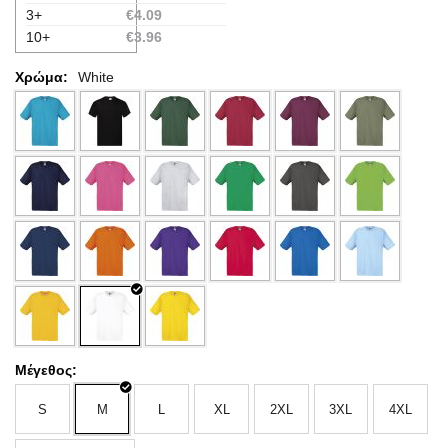
3+
€
4.09
10+
€
3.96
Χρώμα:
White
Μέγεθος:
S
M
L
XL
2XL
3XL
4XL