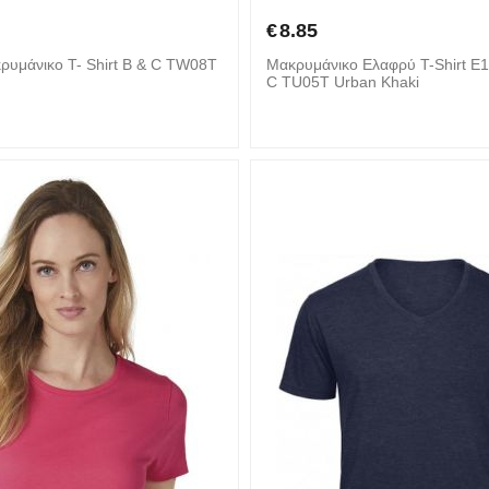
€
8.85
κρυμάνικο T- Shirt B & C TW08T
Mακρυμάνικο Ελαφρύ T-Shirt E
C TU05T Urban Khaki