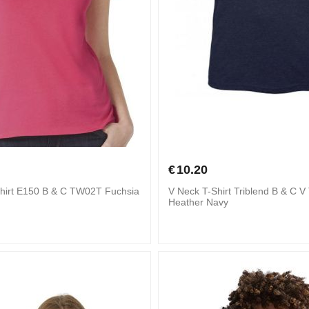
€
10.20
Shirt E150 B & C TW02T Fuchsia
V Neck T-Shirt Triblend B & C 
Heather Navy