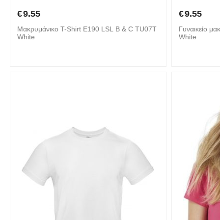
€
9.55
€
9.55
Mακρυμάνικο T-Shirt E190 LSL B & C TU07T
Γυναικείο μα
White
White