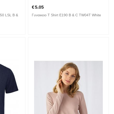
€
5.05
150 LSL B &
Γυναικειο T Shirt E190 B & C TW04T White