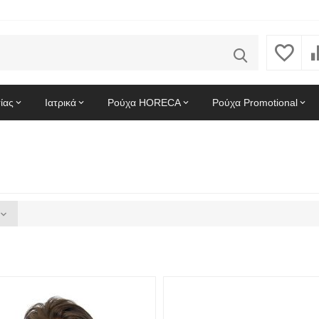
ίας
Ιατρικά
Ρούχα HORECA
Ρούχα Promotional