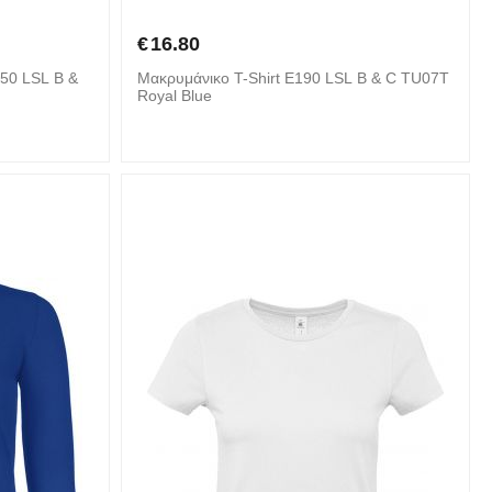
€
16.80
150 LSL B &
Mακρυμάνικο T-Shirt E190 LSL B & C TU07T
Royal Blue