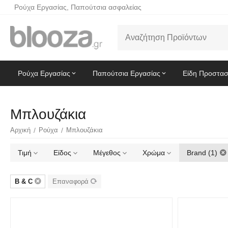
Ρούχα Εργασίας, Παπούτσια ασφαλείας
Ρούχα Εργασίας
Παπούτσια Εργασίας
Είδη Προστασ
Μπλουζάκια
Αρχική
/
Ρούχα
/
Μπλουζάκια
Τιμή
Είδος
Μέγεθος
Χρώμα
Brand (1)
B & C
Επαναφορά