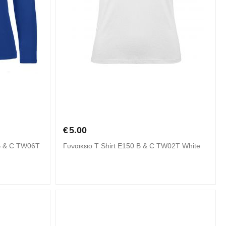
€
5.00
 B & C TW06T
Γυναικειο T Shirt E150 B & C TW02T White