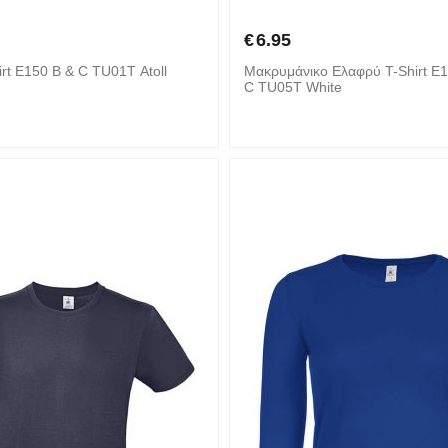
€
6.95
rt E150 B & C TU01T Atoll
Mακρυμάνικο Ελαφρύ T-Shirt E
C TU05T White