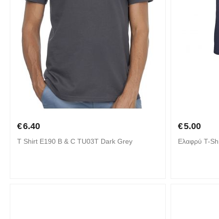
€
6.40
€
5.00
T Shirt E190 B & C TU03T Dark Grey
Ελαφρύ T-Shi