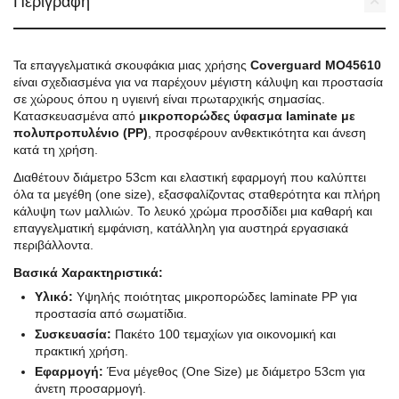
Περιγραφή
Τα επαγγελματικά σκουφάκια μιας χρήσης
Coverguard MO45610
είναι σχεδιασμένα για να παρέχουν μέγιστη κάλυψη και προστασία
σε χώρους όπου η υγιεινή είναι πρωταρχικής σημασίας.
Κατασκευασμένα από
μικροπορώδες ύφασμα laminate με
πολυπροπυλένιο (PP)
, προσφέρουν ανθεκτικότητα και άνεση
κατά τη χρήση.
Διαθέτουν διάμετρο 53cm και ελαστική εφαρμογή που καλύπτει
όλα τα μεγέθη (one size), εξασφαλίζοντας σταθερότητα και πλήρη
κάλυψη των μαλλιών. Το λευκό χρώμα προσδίδει μια καθαρή και
επαγγελματική εμφάνιση, κατάλληλη για αυστηρά εργασιακά
περιβάλλοντα.
Βασικά Χαρακτηριστικά:
Υλικό:
Υψηλής ποιότητας μικροπορώδες laminate PP για
προστασία από σωματίδια.
Συσκευασία:
Πακέτο 100 τεμαχίων για οικονομική και
πρακτική χρήση.
Εφαρμογή:
Ένα μέγεθος (One Size) με διάμετρο 53cm για
άνετη προσαρμογή.