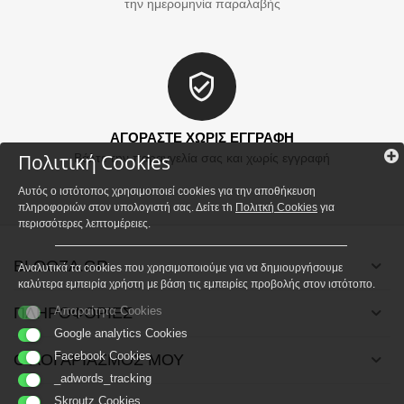
την ημερομηνία παραλαβής
ΑΓΟΡΑΣΤΕ ΧΩΡΙΣ ΕΓΓΡΑΦΗ
Πολιτική Cookies
Βάλτε την παραγγελία σας και χωρίς εγγραφή
Αυτός ο ιστότοπος χρησιμοποιεί cookies για την αποθήκευση
πληροφοριών στον υπολογιστή σας. Δείτε τh
Πολιτκή Cookies
για
περισσότερες λεπτομέρειες.
BLOOZA.GR
Αναλυτικά τα cookies που χρησιμοποιούμε για να δημιουργήσουμε
καλύτερα εμπειρία χρήστη με βάση τις εμπειρίες προβολής στον ιστότοπο.
ΠΛΗΡΟΦΟΡΙΕΣ
Απαραίτητα Cookies
Google analytics Cookies
Facebook Cookies
Ο ΛΟΓΑΡΙΑΣΜΟΣ ΜΟΥ
_adwords_tracking
Skroutz Cookies