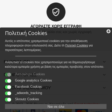
ΑΓΟΡΑΣΤΕ ΧΩΡΙΣ ΕΓΓΡΑΦΗ
Πολιτική Cookies
Βάλτε την παραγγελία σας και χωρίς εγγραφή
Αυτός ο ιστότοπος χρησιμοποιεί cookies για την αποθήκευση
πληροφοριών στον υπολογιστή σας. Δείτε τh
Πολιτκή Cookies
για
περισσότερες λεπτομέρειες.
BLOOZA.GR
Αναλυτικά τα cookies που χρησιμοποιούμε για να δημιουργήσουμε
καλύτερα εμπειρία χρήστη με βάση τις εμπειρίες προβολής στον ιστότοπο.
ΠΛΗΡΟΦΟΡΙΕΣ
Απαραίτητα Cookies
Google analytics Cookies
Facebook Cookies
Ο ΛΟΓΑΡΙΑΣΜΟΣ ΜΟΥ
_adwords_tracking
Skroutz Cookies
© 2013 - 2026 Blooza.gr. Υποστήριξη από
Smart technology
Ναι σε όλα