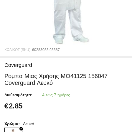
ΚΩΔΙΚΟΣ (SKU):
60283053.93387
Coverguard
Ρόμπα Μίας Χρήσης MO41125 156047
Coverguard Λευκό
Διαθεσιμότητα:
4 εως 7 ημέρες
€
2.85
Χρώμα:
Λευκό