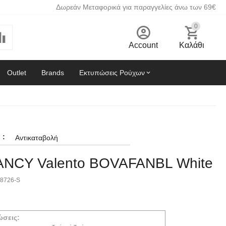
Δωρεάν Μεταφορικά για παραγγελίες άνω των 69€
0
Account
Καλάθι
Outlet
Brands
Εκτυπώσεις Ρούχων
:
Αντικαταβολή
ANCY Valento BOVAFANBL White
8726-S
ώσεις: