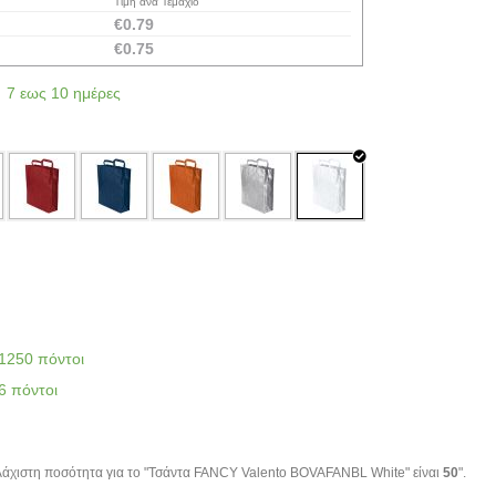
Τιμή ανά Τεμάχιο
€
0.79
€
0.75
7 εως 10 ημέρες
1250 πόντοι
6 πόντοι
άχιστη ποσότητα για το "Τσάντα FANCY Valento BOVAFANBL White" είναι
50
".