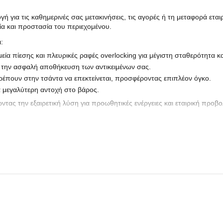
λογή για τις καθημερινές σας μετακινήσεις, τις αγορές ή τη μεταφορά
ία και προστασία του περιεχομένου.
:
ία πίεσης και πλευρικές ραφές overlocking για μέγιστη σταθερότητα κ
ια την ασφαλή αποθήκευση των αντικειμένων σας.
τρέπουν στην τσάντα να επεκτείνεται, προσφέροντας επιπλέον όγκο.
 μεγαλύτερη αντοχή στο βάρος.
ώντας την εξαιρετική λύση για προωθητικές ενέργειες και εταιρική προβ
ή 28kg).