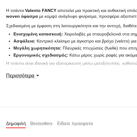
Η τσάντα
Valento FANCY
αποτελεί μια πρακτική και ανθεκτική επι
woven ύφασμα
με κομψό ανάγλυφο φινίρισμα, προσφέρει αξιοπιστ
Σχεδιασμένη με έμφαση στη λειτουργικότητα και την αντοχή, διαθέτει
Ενισχυμένη κατασκευή:
Χειρολαβές με σταυροβελονιά στα σημε
Ασφάλεια:
Κεντρικό κλείσιμο με άγκιστρο και βρόχο (velcro) γ
Μεγάλη χωρητικότητα:
Πλευρικές πτυχώσεις (fuelle) που επι
Εργονομικός σχεδιασμός:
Κάτω μέρος χωρίς ραφές για ακόμα
Η τσάντα είναι ιδανική για εξατομίκευση μέσω μεταξοτυπίας, καθιστ
χρηστικότητα.
Περισσότερα
Τεχνικά Χαρακτηριστικά:
Υλικό: Non-woven ύφασμα με αδιάβροχη προστασία.
Μέγεθος: Διαθέσιμη σε 7 λίτρα (αντοχή 9kg) και 20 λίτρα (αντοχ
Χρήση: Καθημερινή χρήση, ψώνια, εταιρικά δώρα, συνέδρια.
Δημοφιλή
Bestsellers
Είδατε πρόσφατα