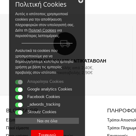
Πολιτική Cookies
Αυτός ο ιστότοπος χρησιμοποιεί
cookies για την αποθήκευση
πληροφοριών στον υπολογιστή σας.
Δείτε τh
Πολιτκή Cookies
για
περισσότερες λεπτομέρειες.
Αναλυτικά τα cookies που
χρησιμοποιούμε για να
ΑΠΟΣΤΟΛΕΣ ΚΑΙ ΜΕ ΑΝΤΙΚΑΤΑΒΟΛΗ
δημιουργήσουμε καλύτερα εμπειρία
χρήστη με βάση τις εμπειρίες
Εξοδα αποστολής από 2,40€,
Κόστος αντικαταβολής 2,90€
προβολής στον ιστότοπο.
Απαραίτητα Cookies
Google analytics Cookies
Facebook Cookies
_adwords_tracking
BLOOZA.GR
ΠΛΗΡΟΦΟ
Skroutz Cookies
Εξυπηρέτηση Πελατών
Τρόποι Αποστο
Ναι σε όλα
Ποιοί είμαστε
Τρόποι Πληρωμ
Συμφωνώ
Όροι χρήσης - Ασφάλεια συναλλαγών
Επιστροφές