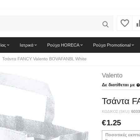
ίας
Ιατρικά
Ρούχα HORECA
Ρούχα Promotional
Τσάντα FANCY Valento BOVAFANBL White
Valento
Δε διατίθεται με
Τσάντα F
ΚΩΔΙΚΟΣ (SKU):
6033
€
1.25
Ποσοτικές εκπτ