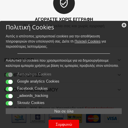
ΑΓΟΡΑΣΤΕ ΧΩΡΙΣ ΕΓΓΡΑΦΗ
Πολιτική Cookies
Βάλτε την παραγγελία σας και χωρίς εγγραφή
Αυτός ο ιστότοπος χρησιμοποιεί cookies για την αποθήκευση
πληροφοριών στον υπολογιστή σας. Δείτε τh
Πολιτκή Cookies
για
περισσότερες λεπτομέρειες.
BLOOZA.GR
Αναλυτικά τα cookies που χρησιμοποιούμε για να δημιουργήσουμε
καλύτερα εμπειρία χρήστη με βάση τις εμπειρίες προβολής στον ιστότοπο.
ΠΛΗΡΟΦΟΡΙΕΣ
Απαραίτητα Cookies
Google analytics Cookies
Facebook Cookies
Ο ΛΟΓΑΡΙΑΣΜΟΣ ΜΟΥ
_adwords_tracking
Skroutz Cookies
© 2013 - 2026 Blooza.gr. Υποστήριξη από
Smart technology
Ναι σε όλα
Συμφωνώ