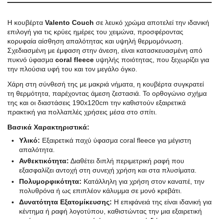
Η κουβέρτα
Valento Couch
σε λευκό χρώμα αποτελεί την ιδανική
επιλογή για τις κρύες ημέρες του χειμώνα, προσφέροντας
κορυφαία αίσθηση απαλότητας και υψηλή θερμομόνωση.
Σχεδιασμένη με έμφαση στην άνεση, είναι κατασκευασμένη από
πυκνό ύφασμα
coral fleece
υψηλής ποιότητας, που ξεχωρίζει για
την πλούσια υφή του και τον μεγάλο όγκο.
Χάρη στη σύνθεσή της με μακριά νήματα, η κουβέρτα συγκρατεί
τη θερμότητα, παρέχοντας άμεση ζεστασιά. Το ορθογώνιο σχήμα
της και οι διαστάσεις 190x120cm την καθιστούν εξαιρετικά
πρακτική για πολλαπλές χρήσεις μέσα στο σπίτι.
Βασικά Χαρακτηριστικά:
Υλικό:
Εξαιρετικά παχύ ύφασμα coral fleece για μέγιστη
απαλότητα.
Ανθεκτικότητα:
Διαθέτει διπλή περιμετρική ραφή που
εξασφαλίζει αντοχή στη συνεχή χρήση και στα πλυσίματα.
Πολυμορφικότητα:
Κατάλληλη για χρήση στον καναπέ, την
πολυθρόνα ή ως επιπλέον κάλυμμα σε μονό κρεβάτι.
Δυνατότητα Εξατομίκευσης:
Η επιφάνειά της είναι ιδανική για
κέντημα ή ραφή λογοτύπου, καθιστώντας την μια εξαιρετική