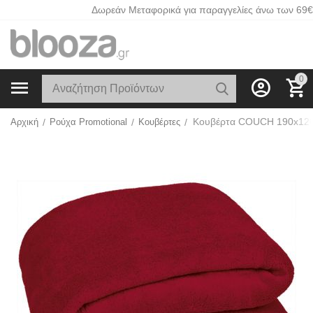
Δωρεάν Μεταφορικά για παραγγελίες άνω των 69€
0
Αρχική
/
Ρούχα Promotional
/
Κουβέρτες
/