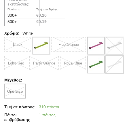
εκπτώσεις:
Ποσότητα
Τιμή ανά Τεμάχιο
300+
€
0.20
500+
€
0.19
Χρώμα:
White
Black
Fluo Orange
Lotto Red
Party Orange
Royal Blue
Μέγεθος:
One Size
Τιμή σε πόντους:
310 πόντοι
Πόντοι
1 πόντος
επιβράβευσης: