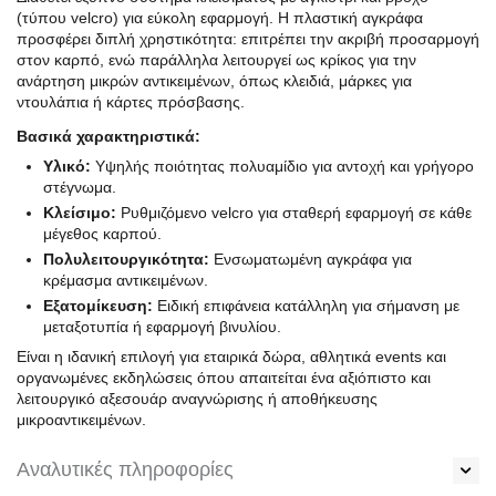
(τύπου velcro) για εύκολη εφαρμογή. Η πλαστική αγκράφα
προσφέρει διπλή χρηστικότητα: επιτρέπει την ακριβή προσαρμογή
στον καρπό, ενώ παράλληλα λειτουργεί ως κρίκος για την
ανάρτηση μικρών αντικειμένων, όπως κλειδιά, μάρκες για
ντουλάπια ή κάρτες πρόσβασης.
Βασικά χαρακτηριστικά:
Υλικό:
Υψηλής ποιότητας πολυαμίδιο για αντοχή και γρήγορο
στέγνωμα.
Κλείσιμο:
Ρυθμιζόμενο velcro για σταθερή εφαρμογή σε κάθε
μέγεθος καρπού.
Πολυλειτουργικότητα:
Ενσωματωμένη αγκράφα για
κρέμασμα αντικειμένων.
Εξατομίκευση:
Ειδική επιφάνεια κατάλληλη για σήμανση με
μεταξοτυπία ή εφαρμογή βινυλίου.
Είναι η ιδανική επιλογή για εταιρικά δώρα, αθλητικά events και
οργανωμένες εκδηλώσεις όπου απαιτείται ένα αξιόπιστο και
λειτουργικό αξεσουάρ αναγνώρισης ή αποθήκευσης
μικροαντικειμένων.
Αναλυτικές πληροφορίες