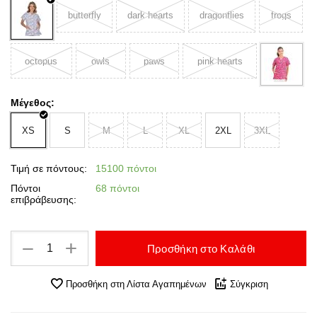
butterfly
dark hearts
dragonflies
frogs
octopus
owls
paws
pink hearts
Μέγεθος:
XS
S
M
L
XL
2XL
3XL
Τιμή σε πόντους:
15100 πόντοι
Πόντοι
68 πόντοι
επιβράβευσης:
+
−
Προσθήκη στο Καλάθι
Προσθήκη στη Λίστα Αγαπημένων
Σύγκριση