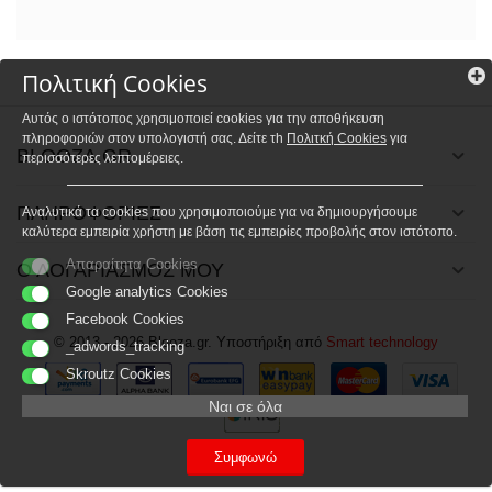
Πολιτική Cookies
Αυτός ο ιστότοπος χρησιμοποιεί cookies για την αποθήκευση
πληροφοριών στον υπολογιστή σας. Δείτε τh
Πολιτκή Cookies
για
BLOOZA.GR
περισσότερες λεπτομέρειες.
ΠΛΗΡΟΦΟΡΙΕΣ
Αναλυτικά τα cookies που χρησιμοποιούμε για να δημιουργήσουμε
καλύτερα εμπειρία χρήστη με βάση τις εμπειρίες προβολής στον ιστότοπο.
Απαραίτητα Cookies
Ο ΛΟΓΑΡΙΑΣΜΟΣ ΜΟΥ
Google analytics Cookies
Facebook Cookies
© 2013 - 2026 Blooza.gr. Υποστήριξη από
Smart technology
_adwords_tracking
Skroutz Cookies
Ναι σε όλα
Συμφωνώ