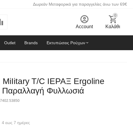
Δωρεάν Μεταφορικά για παραγγελίες άνω των 69€
0
Account
Καλάθι
Outlet
Brands
Εκτυπώσεις Ρούχων
 MiIitary T/C ΙEPAΞ Ergoline
 Παραλλαγή Φυλλωσιά
7402.53850
4 εως 7 ημέρες