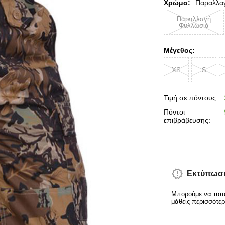
Χρώμα:
Παραλλα
Παραλλαγή
Φυλλωσιά
Μέγεθος:
XS
S
Τιμή σε πόντους:
Πόντοι
επιβράβευσης:
Εκτύπωση
Μπορούμε να τυπώ
μάθεις περισσότε