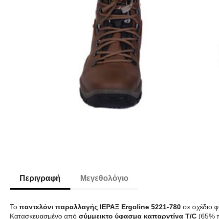
Περιγραφή
Μεγεθολόγιο
Το
παντελόνι παραλλαγής IEPAΞ Ergoline 5221-780
σε σχέδιο φ
Κατασκευασμένο από
σύμμεικτο ύφασμα καπαρντίνα T/C
(65% π