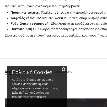
Διαθέτει λειτουργικό σχεδιασμό που περιλαμβάνει:
Πρακτικές τσέπες:
Πλαϊνές τσέπες για την ασφαλή μεταφορά π
Ασφαλές κλείσιμο:
Διαθέτει κλείσιμο με φερμουάρ υψηλής αντο
Ρυθμιζόμενη εφαρμογή:
Εξοπλισμένο με κορδόνια στα μπατζά
Πιστοποίηση CE:
Πληροί τις προδιαγραφές ασφαλείας για επα
Είναι μια αξιόπιστη επιλογή για σώματα ασφαλείας, κυνηγούς ή για 
Πολιτική Cookies
Δημοφιλή
Bestsellers
Είδατε πρόσφατα
Αυτός ο ιστότοπος χρησιμοποιεί
cookies για την αποθήκευση
πληροφοριών στον υπολογιστή σας.
Δείτε τh
Πολιτκή Cookies
για
περισσότερες λεπτομέρειες.