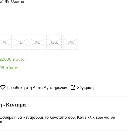
γή Φυλλωσιά
M
L
XL
XXL
3XL
22000 πόντοι
99 πόντοι
Προσθήκη στη Λίστα Αγαπημένων
Σύγκριση
 - Κέντημα
σουμε ή να κεντήσουμε το λογότυπο σου. Κάνε κλικ εδώ για να
ρα