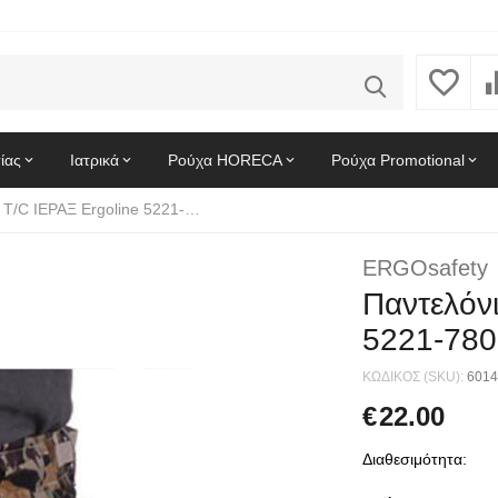
ίας
Ιατρικά
Ρούχα HORECA
Ρούχα Promotional
Παντελόνι MiIitary T/C ΙEPAΞ Ergoline 5221-780 Παραλλαγή Φυλλωσιά
ERGOsafety
Παντελόνι
5221-780
ΚΩΔΙΚΟΣ (SKU):
6014
€
22.00
Διαθεσιμότητα: