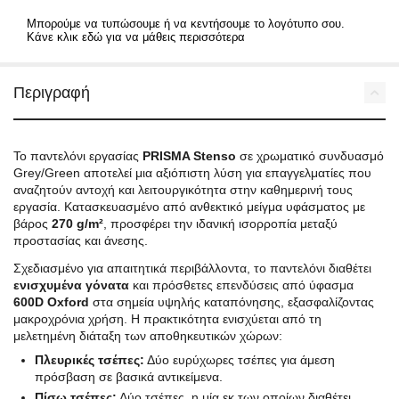
Μπορούμε να τυπώσουμε ή να κεντήσουμε το λογότυπο σου.
Κάνε κλικ εδώ για να μάθεις περισσότερα
Περιγραφή
Το παντελόνι εργασίας
PRISMA Stenso
σε χρωματικό συνδυασμό
Grey/Green αποτελεί μια αξιόπιστη λύση για επαγγελματίες που
αναζητούν αντοχή και λειτουργικότητα στην καθημερινή τους
εργασία. Κατασκευασμένο από ανθεκτικό μείγμα υφάσματος με
βάρος
270 g/m²
, προσφέρει την ιδανική ισορροπία μεταξύ
προστασίας και άνεσης.
Σχεδιασμένο για απαιτητικά περιβάλλοντα, το παντελόνι διαθέτει
ενισχυμένα γόνατα
και πρόσθετες επενδύσεις από ύφασμα
600D Oxford
στα σημεία υψηλής καταπόνησης, εξασφαλίζοντας
μακροχρόνια χρήση. Η πρακτικότητα ενισχύεται από τη
μελετημένη διάταξη των αποθηκευτικών χώρων:
Πλευρικές τσέπες:
Δύο ευρύχωρες τσέπες για άμεση
πρόσβαση σε βασικά αντικείμενα.
Πίσω τσέπες:
Δύο τσέπες, η μία εκ των οποίων διαθέτει