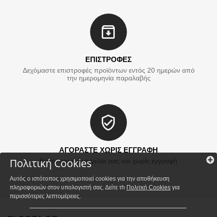
ΕΠΙΣΤΡΟΦΕΣ
Δεχόμαστε επιστροφές προϊόντων εντός 20 ημερών από
την ημερομηνία παραλαβής
ΑΓΟΡΑΣΤΕ ΧΩΡΙΣ ΕΓΓΡΑΦΗ
Πολιτική Cookies
Βάλτε την παραγγελία σας και χωρίς εγγραφή
Αυτός ο ιστότοπος χρησιμοποιεί cookies για την αποθήκευση
πληροφοριών στον υπολογιστή σας. Δείτε τh
Πολιτκή Cookies
για
περισσότερες λεπτομέρειες.