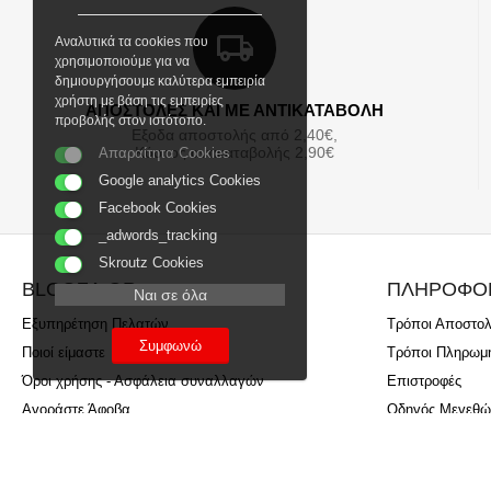
Αναλυτικά τα cookies που
χρησιμοποιούμε για να
δημιουργήσουμε καλύτερα εμπειρία
χρήστη με βάση τις εμπειρίες
ΑΠΟΣΤΟΛΕΣ ΚΑΙ ΜΕ ΑΝΤΙΚΑΤΑΒΟΛΗ
προβολής στον ιστότοπο.
Εξοδα αποστολής από 2,40€,
Κόστος αντικαταβολής 2,90€
Απαραίτητα Cookies
Google analytics Cookies
Facebook Cookies
_adwords_tracking
Skroutz Cookies
BLOOZA.GR
ΠΛΗΡΟΦΟ
Ναι σε όλα
Εξυπηρέτηση Πελατών
Τρόποι Αποστο
Συμφωνώ
Ποιοί είμαστε
Τρόποι Πληρωμ
Όροι χρήσης - Ασφάλεια συναλλαγών
Επιστροφές
Αγοράστε Άφοβα
Οδηγός Μεγεθώ
Sitemap
Πείτε μας τη γν
Πρόγραμμα επιβράβευσης Blooza Points
Εκτυπώσεις Ρο