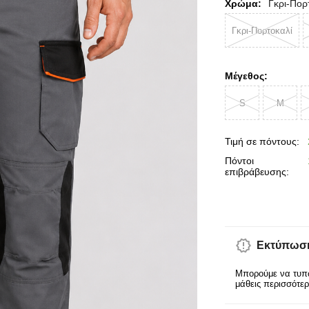
Χρώμα:
Γκρι-Πορ
Γκρι-Πορτοκαλί
Μέγεθος:
S
M
Τιμή σε πόντους:
Πόντοι
επιβράβευσης:
Εκτύπωση
Μπορούμε να τυπώ
μάθεις περισσότε