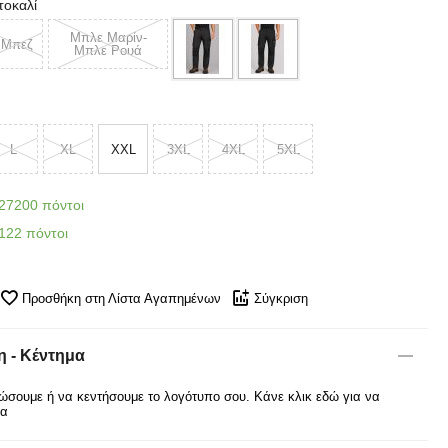
τοκαλί
Μπλε Μαρίν-
Μπεζ
Μπλε Ρουά
L
XL
XXL
3XL
4XL
5XL
27200 πόντοι
122 πόντοι
Προσθήκη στη Λίστα Αγαπημένων
Σύγκριση
 - Κέντημα
σουμε ή να κεντήσουμε το λογότυπο σου. Κάνε κλικ εδώ για να
ρα