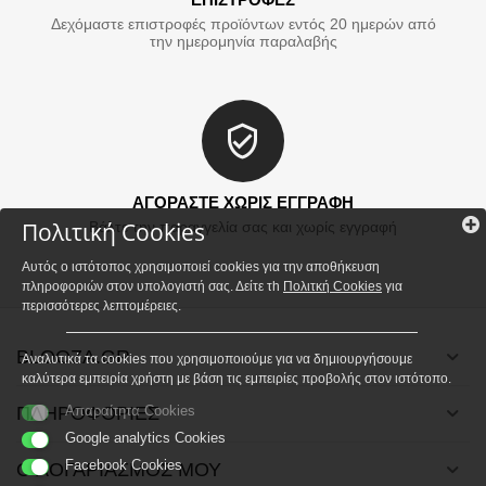
Δεχόμαστε επιστροφές προϊόντων εντός 20 ημερών από
την ημερομηνία παραλαβής
ΑΓΟΡΑΣΤΕ ΧΩΡΙΣ ΕΓΓΡΑΦΗ
Πολιτική Cookies
Βάλτε την παραγγελία σας και χωρίς εγγραφή
Αυτός ο ιστότοπος χρησιμοποιεί cookies για την αποθήκευση
πληροφοριών στον υπολογιστή σας. Δείτε τh
Πολιτκή Cookies
για
περισσότερες λεπτομέρειες.
BLOOZA.GR
Αναλυτικά τα cookies που χρησιμοποιούμε για να δημιουργήσουμε
καλύτερα εμπειρία χρήστη με βάση τις εμπειρίες προβολής στον ιστότοπο.
ΠΛΗΡΟΦΟΡΙΕΣ
Απαραίτητα Cookies
Google analytics Cookies
Facebook Cookies
Ο ΛΟΓΑΡΙΑΣΜΟΣ ΜΟΥ