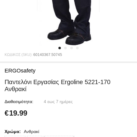
ΚΩΔΙΚΟΣ (SKU):
60140367.50745
ERGOsafety
Παντελόνι Εργασίας Ergoline 5221-170
Ανθρακί
Διαθεσιμότητα:
4 εως 7 ημέρες
€
19.99
Χρώμα:
Ανθρακί