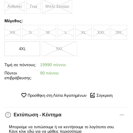
Ανθρακί
Γκρι
Μπλε Σκούρο
Μέγεθος:
XS
S
M
L
XL
XXL
3XL
4XL
5XL
Τιμή σε πόντους:
19990 πόντοι
Πόντοι
90 πόντοι
επιβράβευσης:
Προσθήκη στη Λίστα Αγαπημένων
Σύγκριση
Εκτύπωση - Κέντημα
Μπορούμε να τυπώσουμε ή να κεντήσουμε το λογότυπο σου.
Κάνε κλικ εδώ για να μάθεις περισσότερα