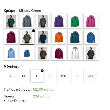
Χρώμα:
Military Green
Μέγεθος:
S
M
L
XL
XXL
3XL
4XL
Τιμή σε πόντους:
52100 πόντοι
Πόντοι
234 πόντοι
επιβράβευσης: