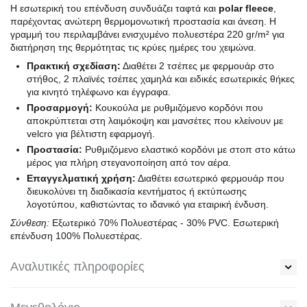
Η εσωτερική του επένδυση συνδυάζει ταφτά και
polar fleece
,
παρέχοντας ανώτερη θερμομονωτική προστασία και άνεση. Η
γραμμή του περιλαμβάνει ενισχυμένο πολυεστέρα 220 gr/m² για
διατήρηση της θερμότητας τις κρύες ημέρες του χειμώνα.
Πρακτική σχεδίαση:
Διαθέτει 2 τσέπες με φερμουάρ στο
στήθος, 2 πλαϊνές τσέπες χαμηλά και ειδικές εσωτερικές θήκες
για κινητό τηλέφωνο και έγγραφα.
Προσαρμογή:
Κουκούλα με ρυθμιζόμενο κορδόνι που
αποκρύπτεται στη λαιμόκοψη και μανσέτες που κλείνουν με
velcro για βέλτιστη εφαρμογή.
Προστασία:
Ρυθμιζόμενο ελαστικό κορδόνι με στοπ στο κάτω
μέρος για πλήρη στεγανοποίηση από τον αέρα.
Επαγγελματική χρήση:
Διαθέτει εσωτερικό φερμουάρ που
διευκολύνει τη διαδικασία κεντήματος ή εκτύπωσης
λογοτύπου, καθιστώντας το ιδανικό για εταιρική ένδυση.
Σύνθεση:
Εξωτερικό 70% Πολυεστέρας - 30% PVC. Εσωτερική
επένδυση 100% Πολυεστέρας.
Αναλυτικές πληροφορίες