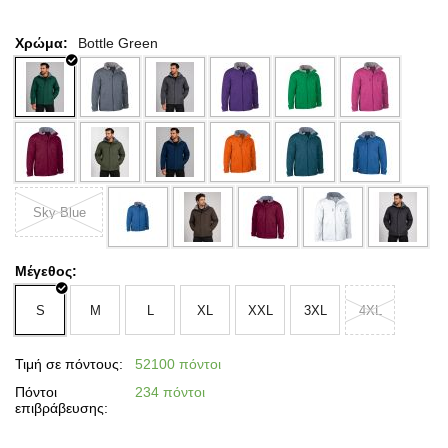
Χρώμα:
Bottle Green
Sky Blue
Μέγεθος:
S
M
L
XL
XXL
3XL
4XL
Τιμή σε πόντους:
52100 πόντοι
Πόντοι
234 πόντοι
επιβράβευσης: