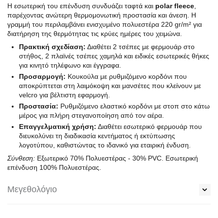
Η εσωτερική του επένδυση συνδυάζει ταφτά και
polar fleece
,
παρέχοντας ανώτερη θερμομονωτική προστασία και άνεση. Η
γραμμή του περιλαμβάνει ενισχυμένο πολυεστέρα 220 gr/m² για
διατήρηση της θερμότητας τις κρύες ημέρες του χειμώνα.
Πρακτική σχεδίαση:
Διαθέτει 2 τσέπες με φερμουάρ στο
στήθος, 2 πλαϊνές τσέπες χαμηλά και ειδικές εσωτερικές θήκες
για κινητό τηλέφωνο και έγγραφα.
Προσαρμογή:
Κουκούλα με ρυθμιζόμενο κορδόνι που
αποκρύπτεται στη λαιμόκοψη και μανσέτες που κλείνουν με
velcro για βέλτιστη εφαρμογή.
Προστασία:
Ρυθμιζόμενο ελαστικό κορδόνι με στοπ στο κάτω
μέρος για πλήρη στεγανοποίηση από τον αέρα.
Επαγγελματική χρήση:
Διαθέτει εσωτερικό φερμουάρ που
διευκολύνει τη διαδικασία κεντήματος ή εκτύπωσης
λογοτύπου, καθιστώντας το ιδανικό για εταιρική ένδυση.
Σύνθεση:
Εξωτερικό 70% Πολυεστέρας - 30% PVC. Εσωτερική
επένδυση 100% Πολυεστέρας.
Μεγεθολόγιο