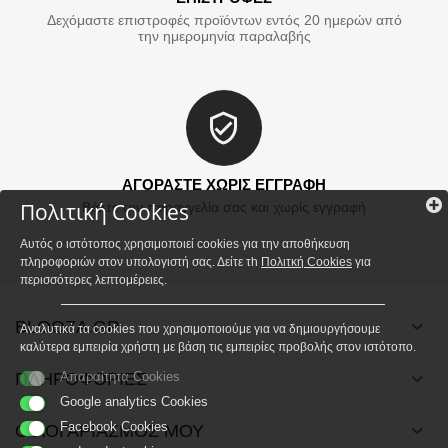
Δεχόμαστε επιστροφές προϊόντων εντός 20 ημερών από
την ημερομηνία παραλαβής
ΑΓΟΡΑΣΤΕ ΧΩΡΙΣ ΕΓΓΡΑΦΗ
Πολιτική Cookies
Βάλτε την παραγγελία σας και χωρίς εγγραφή
Αυτός ο ιστότοπος χρησιμοποιεί cookies για την αποθήκευση
πληροφοριών στον υπολογιστή σας. Δείτε τh
Πολιτκή Cookies
για
περισσότερες λεπτομέρειες.
BLOOZA.GR
Αναλυτικά τα cookies που χρησιμοποιούμε για να δημιουργήσουμε
καλύτερα εμπειρία χρήστη με βάση τις εμπειρίες προβολής στον ιστότοπο.
ΠΛΗΡΟΦΟΡΙΕΣ
Απαραίτητα Cookies
Google analytics Cookies
Facebook Cookies
Ο ΛΟΓΑΡΙΑΣΜΟΣ ΜΟΥ