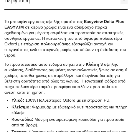
Περιγραφή
Το μπουφάν εργασίας υψηλής ορατότητας
Easyview Delta Plus
EASYVJM
σε κίτρινο χρώμα είναι ένα αδιάβροχο παρκά
σχεδιασμένο για μέγιστη ασφάλεια και προστασία σε απαιτητικές
συνθήκες εργασίας. Η κατασκευή του από ύφασμα πολυεστέρα
Oxford με επίχριση πολυουρεθάνης εξασφαλίζει αντοχή και
στεγανότητα, ενώ οι στεγανές ραφές εμποδίζουν τη διείσδυση του
νερού.
Το προστατευτικό αυτό ένδυμα ανήκει στην
Κλάση 3
υψηλής
ευκρίνειας, διαθέτοντας ραμμένες αντανακλαστικές ζώνες σε ασημί
χρώμα, τοποθετημένες σε παράλληλη και διαγώνια διάταξη για
βέλτιστη ορατότητα από όλες τις γωνίες. Η εσωτερική φόδρα από
παχύ πολυεστέρα ταφτά προσφέρει επιπλέον προστασία και
άνεση κατά τη χρήση.
Υλικό:
100% Πολυεστέρας Oxford με επίστρωση PU.
Κλείσιμο:
Φερμουάρ με εξωτερικό αυτί προστασίας για πλήρη
κάλυψη.
Κουκούλα:
Μόνιμη ενσωματωμένη κουκούλα για προστασία
από τη βροχή.
Τσέπες:
4 λειτουργικές τσέπες για αποθήκευση εργαλείων και