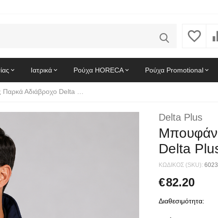
ίας
Ιατρικά
Ρούχα HORECA
Ρούχα Promotional
Μπουφάν Εργασίας Παρκά Αδιάβροχο Delta Plus MILTON2 Μπλε Μαρίν
Delta Plus
Μπουφάν 
Delta Pl
ΚΩΔΙΚΟΣ (SKU):
6023
€
82.20
Διαθεσιμότητα: