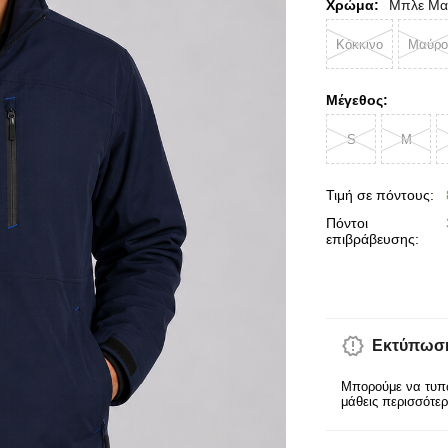
Χρώμα:
Μπλε Μα
Κόκκινο
Μαύρο
Μέγεθος:
S
M
Τιμή σε πόντους:
Πόντοι
επιβράβευσης:
Εκτύπωση
Μπορούμε να τυπώ
μάθεις περισσότε