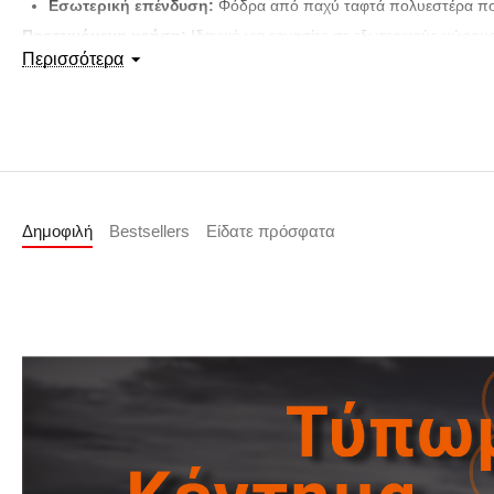
Εσωτερική επένδυση:
Φόδρα από παχύ ταφτά πολυεστέρα που 
Προτεινόμενη χρήση:
Ιδανικό για εργασίες σε εξωτερικούς χώρους
Περισσότερα
Σημείωση για το μέγεθος: Για τη σωστή επιλογή, μετρήστε την περίμε
Δημοφιλή
Bestsellers
Είδατε πρόσφατα