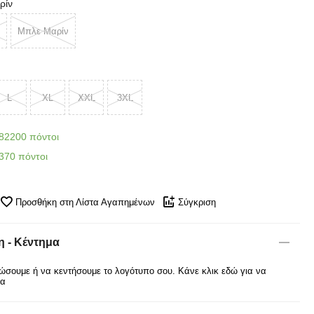
ρίν
Μπλε Μαρίν
L
XL
XXL
3XL
82200 πόντοι
370 πόντοι
Προσθήκη στη Λίστα Αγαπημένων
Σύγκριση
 - Κέντημα
σουμε ή να κεντήσουμε το λογότυπο σου. Κάνε κλικ εδώ για να
ρα