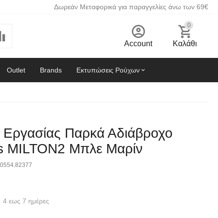
Δωρεάν Μεταφορικά για παραγγελίες άνω των 69€
0
Account
Καλάθι
Outlet
Brands
Εκτυπώσεις Ρούχων
Εργασίας Παρκά Αδιάβροχο
us MILTON2 Μπλε Μαρίν
0554.82377
4 εως 7 ημέρες