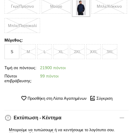
Γκρι/Πρασινο
Μαύρο
Μπλε/Κόκκινο
Μπλε/Πορτοκαλί
Μέγεθος:
S
M
L
XL
2XL
XXL
3XL
Τιμή σε πόντους:
21900 πόντοι
Πόντοι
99 πόντοι
επιβράβευσης:
Προσθήκη στη Λίστα Αγαπημένων
Σύγκριση
Εκτύπωση - Κέντημα
Μπορούμε να τυπώσουμε ή να κεντήσουμε το λογότυπο σου.