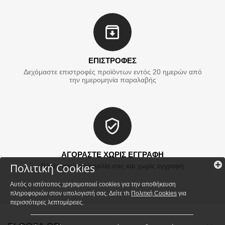
ΕΠΙΣΤΡΟΦΕΣ
Δεχόμαστε επιστροφές προϊόντων εντός 20 ημερών από
την ημερομηνία παραλαβής
ΑΓΟΡΑΣΤΕ ΧΩΡΙΣ ΕΓΓΡΑΦΗ
Πολιτική Cookies
Βάλτε την παραγγελία σας και χωρίς εγγραφή
Αυτός ο ιστότοπος χρησιμοποιεί cookies για την αποθήκευση
πληροφοριών στον υπολογιστή σας. Δείτε τh
Πολιτκή Cookies
για
περισσότερες λεπτομέρειες.