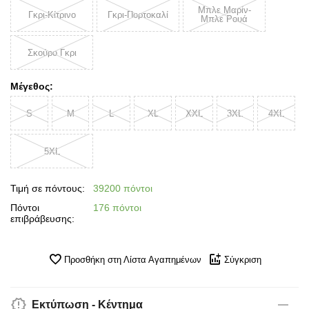
Μπλε Μαρίν-
Γκρι-Κίτρινο
Γκρι-Πορτοκαλί
Μπλε Ρουά
Σκούρο Γκρι
Μέγεθος:
S
M
L
XL
XXL
3XL
4XL
5XL
Τιμή σε πόντους:
39200 πόντοι
Πόντοι
176 πόντοι
επιβράβευσης:
Προσθήκη στη Λίστα Αγαπημένων
Σύγκριση
Εκτύπωση - Κέντημα