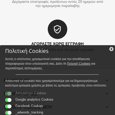
Δεχόμαστε επιστροφές προϊόντων εντός 20 ημερών από
την ημερομηνία παραλαβής
ΑΓΟΡΑΣΤΕ ΧΩΡΙΣ ΕΓΓΡΑΦΗ
Πολιτική Cookies
Βάλτε την παραγγελία σας και χωρίς εγγραφή
Αυτός ο ιστότοπος χρησιμοποιεί cookies για την αποθήκευση
πληροφοριών στον υπολογιστή σας. Δείτε τh
Πολιτκή Cookies
για
περισσότερες λεπτομέρειες.
BLOOZA.GR
Αναλυτικά τα cookies που χρησιμοποιούμε για να δημιουργήσουμε
καλύτερα εμπειρία χρήστη με βάση τις εμπειρίες προβολής στον ιστότοπο.
ΠΛΗΡΟΦΟΡΙΕΣ
Απαραίτητα Cookies
Google analytics Cookies
Facebook Cookies
Ο ΛΟΓΑΡΙΑΣΜΟΣ ΜΟΥ
_adwords_tracking