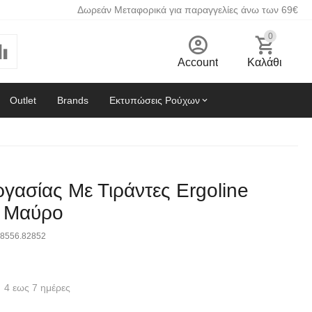
Δωρεάν Μεταφορικά για παραγγελίες άνω των 69€
0
Account
Καλάθι
Outlet
Brands
Εκτυπώσεις Ρούχων
γασίας Με Τιράντες Ergoline
 Μαύρο
8556.82852
4 εως 7 ημέρες