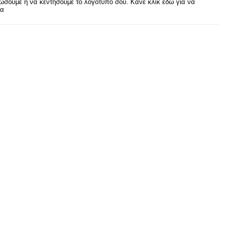
σουμε ή να κεντήσουμε το λογότυπο σου. Κάνε κλικ εδώ για να
ρα