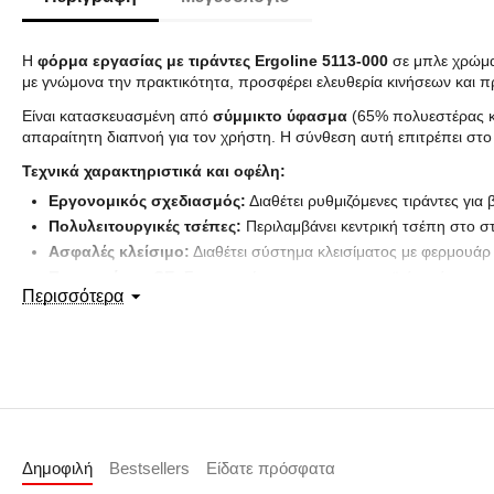
Η
φόρμα εργασίας με τιράντες Ergoline 5113-000
σε μπλε χρώμα 
με γνώμονα την πρακτικότητα, προσφέρει ελευθερία κινήσεων και 
Είναι κατασκευασμένη από
σύμμικτο ύφασμα
(65% πολυεστέρας κα
απαραίτητη διαπνοή για τον χρήστη. Η σύνθεση αυτή επιτρέπει στο
Τεχνικά χαρακτηριστικά και οφέλη:
Εργονομικός σχεδιασμός:
Διαθέτει ρυθμιζόμενες τιράντες γι
Πολυλειτουργικές τσέπες:
Περιλαμβάνει κεντρική τσέπη στο σ
Ασφαλές κλείσιμο:
Διαθέτει σύστημα κλεισίματος με φερμουάρ 
Πιστοποίηση CE:
Συμμορφώνεται με τα ευρωπαϊκά πρότυπα ασ
Περισσότερα
Ιδανική για τεχνικές εργασίες, οικοδομικές δραστηριότητες, συνεργ
Δημοφιλή
Bestsellers
Είδατε πρόσφατα