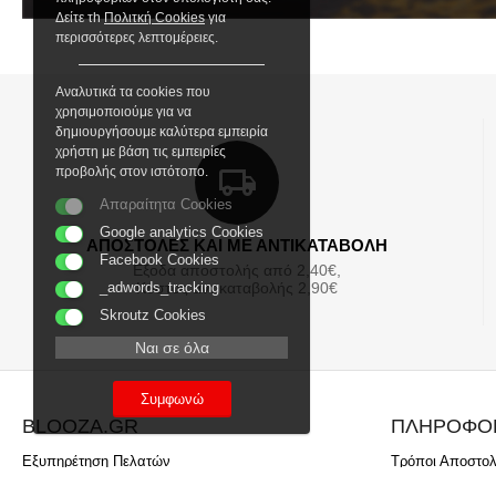
Δείτε τh
Πολιτκή Cookies
για
περισσότερες λεπτομέρειες.
Αναλυτικά τα cookies που
χρησιμοποιούμε για να
δημιουργήσουμε καλύτερα εμπειρία
χρήστη με βάση τις εμπειρίες
προβολής στον ιστότοπο.
Απαραίτητα Cookies
Google analytics Cookies
ΑΠΟΣΤΟΛΕΣ ΚΑΙ ΜΕ ΑΝΤΙΚΑΤΑΒΟΛΗ
Facebook Cookies
Εξοδα αποστολής από 2,40€,
_adwords_tracking
Κόστος αντικαταβολής 2,90€
Skroutz Cookies
Ναι σε όλα
Συμφωνώ
BLOOZA.GR
ΠΛΗΡΟΦΟ
Εξυπηρέτηση Πελατών
Τρόποι Αποστο
Ποιοί είμαστε
Τρόποι Πληρωμ