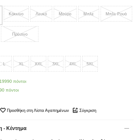
Κόκκινο
Λευκό
Μαύρο
Μπλε
Μπλε Ρουά
Πράσινο
L
XL
XXL
3XL
4XL
5XL
19990 πόντοι
90 πόντοι
Προσθήκη στη Λίστα Αγαπημένων
Σύγκριση
 - Κέντημα