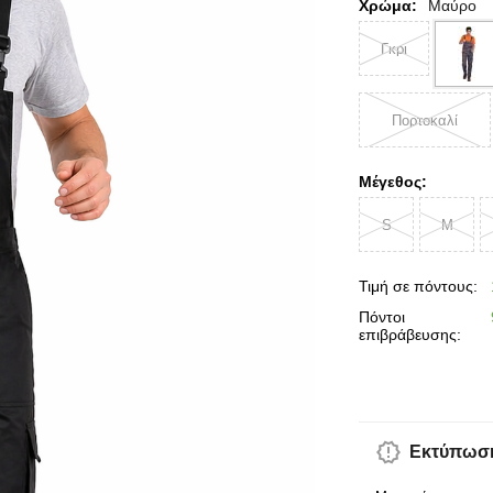
Χρώμα:
Μαύρο
Γκρι
Πορτοκαλί
Μέγεθος:
S
M
Τιμή σε πόντους:
Πόντοι
επιβράβευσης:
Εκτύπωση