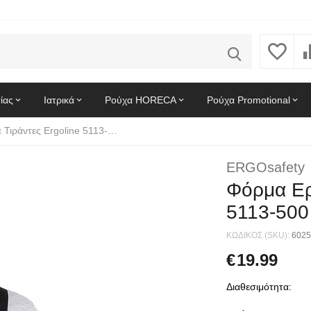
ίας
Ιατρικά
Ρούχα HORECA
Ρούχα Promotional
Φόρμα Εργασίας Με Τιράντες Ergoline 5113-500 Μαύρο
ERGOsafety
Φόρμα Ερ
5113-500
ΚΩΔΙΚΟΣ (SKU):
6025
€
19.99
Διαθεσιμότητα: