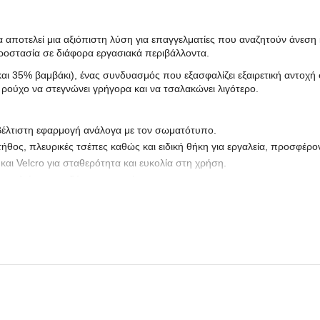
αποτελεί μια αξιόπιστη λύση για επαγγελματίες που αναζητούν άνεση κ
προστασία σε διάφορα εργασιακά περιβάλλοντα.
ι 35% βαμβάκι), ένας συνδυασμός που εξασφαλίζει εξαιρετική αντοχή 
 ρούχο να στεγνώνει γρήγορα και να τσαλακώνει λιγότερο.
α βέλτιστη εφαρμογή ανάλογα με τον σωματότυπο.
τήθος, πλευρικές τσέπες καθώς και ειδική θήκη για εργαλεία, προσφέ
και Velcro για σταθερότητα και ευκολία στη χρήση.
φαλείας για ενδύματα εργασίας.
εία και βιομηχανική χρήση, η φόρμα Ergoline συνδυάζει την επαγγελματ