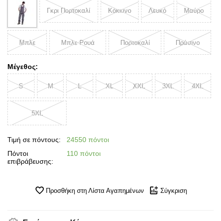
Γκρι Πορτοκαλί
Κόκκινο
Λευκό
Μαύρο
Μπλε
Μπλε Ρουά
Πορτοκαλί
Πράσινο
Μέγεθος:
S
M
L
XL
XXL
3XL
4XL
5XL
Τιμή σε πόντους:
24550 πόντοι
Πόντοι
110 πόντοι
επιβράβευσης:
Προσθήκη στη Λίστα Αγαπημένων
Σύγκριση