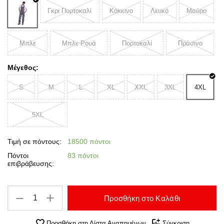
Γκρι Πορτοκαλί
Κόκκινο
Λευκό
Μαύρο
Μπλε
Μπλε Ρουά
Πορτοκαλί
Πράσινο
Μέγεθος:
S
M
L
XL
XXL
3XL
4XL
5XL
Τιμή σε πόντους:
18500 πόντοι
Πόντοι
83 πόντοι
επιβράβευσης:
+
−
Προσθήκη στο Καλάθι
Προσθήκη στη Λίστα Αγαπημένων
Σύγκριση