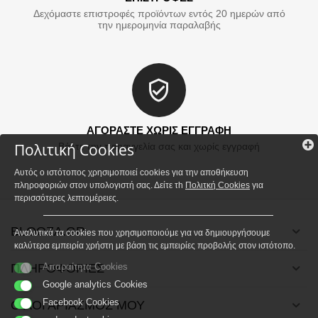
Δεχόμαστε επιστροφές προϊόντων εντός 20 ημερών από
την ημερομηνία παραλαβής
ΑΓΟΡΑΣΤΕ ΧΩΡΙΣ ΕΓΓΡΑΦΗ
Πολιτική Cookies
Βάλτε την παραγγελία σας και χωρίς εγγραφή
Αυτός ο ιστότοπος χρησιμοποιεί cookies για την αποθήκευση
πληροφοριών στον υπολογιστή σας. Δείτε τh
Πολιτκή Cookies
για
περισσότερες λεπτομέρειες.
BLOOZA.GR
Αναλυτικά τα cookies που χρησιμοποιούμε για να δημιουργήσουμε
καλύτερα εμπειρία χρήστη με βάση τις εμπειρίες προβολής στον ιστότοπο.
ΠΛΗΡΟΦΟΡΙΕΣ
Απαραίτητα Cookies
Google analytics Cookies
Facebook Cookies
Ο ΛΟΓΑΡΙΑΣΜΟΣ ΜΟΥ