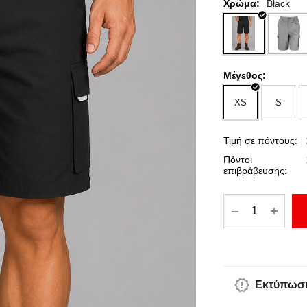
Χρώμα:
Black
Μέγεθος:
XS
S
Τιμή σε πόντους:
Πόντοι
επιβράβευσης:
+
−
Εκτύπωση