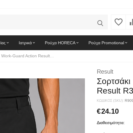
ίας
Ιατρικά
Ρούχα HORECA
Ρούχα Promotional
Σορτσάκι εργασίας Work-Guard Action Result R309X Black
Result
Σορτσάκι
Result R
ΚΩΔΙΚΟΣ (SKU):
R90
€
24.10
Διαθεσιμότητα: